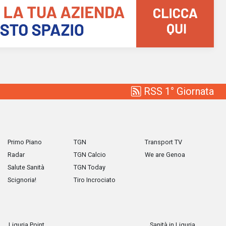
RSS 1° Giornata
Primo Piano
TGN
Transport TV
Radar
TGN Calcio
We are Genoa
Salute Sanità
TGN Today
Scignoria!
Tiro Incrociato
Liguria Point
Sanità in Liguria