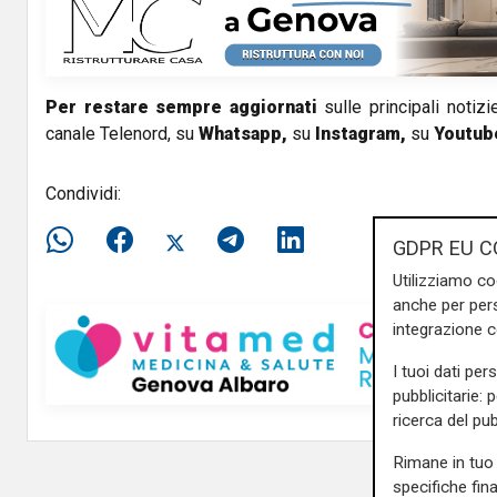
i
d
Per restare sempre aggiornati
sulle principali notizi
e
canale Telenord, su
Whatsapp,
su
Instagram
,
su
Youtub
o
Condividi:
GDPR EU C
Utilizziamo co
anche per pers
integrazione 
I tuoi dati per
pubblicitarie: 
ricerca del pub
Rimane in tuo 
specifiche fin