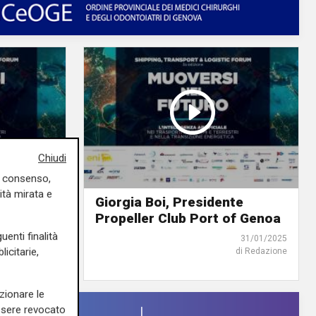
Chiudi
uo consenso,
ità mirata e
Editore
Giorgia Boi, Presidente
Propeller Club Port of Genoa
uenti finalità
31/01/2025
31/01/2025
icitarie,
di Redazione
di Redazione
zionare le
essere revocato