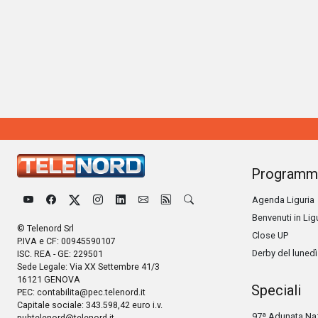
Programm
Agenda Liguria
Benvenuti in Lig
© Telenord Srl
Close UP
P.IVA e CF: 00945590107
Derby del lunedì
ISC. REA - GE: 229501
Sede Legale: Via XX Settembre 41/3
16121 GENOVA
Speciali
PEC:
contabilita@pec.telenord.it
Capitale sociale: 343.598,42 euro i.v.
97ª Adunata Naz
pubtelenord@telenord.it