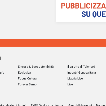
i
Energia & Ecosostenibilità
Il salotto di Telenord
uria
Esclusiva
Incontri Genova Italia
Focus Cultura
Liguria Live
Forever Samp
Live
ionale degli Alpini
EXPO Osaka - La Liguria
Giro dell'Appennino Donne