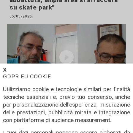
abbattuta, ampia area si affaccerà
su skate park"
05/08/2026
𝗫
GDPR EU COOKIE
Utilizziamo cookie e tecnologie similari per finalità
tecniche essenziali e, previo tuo consenso, anche
Le posizioni
per personalizzazione dell'esperienza, misurazione
Barricate sulle linee extraurbane a
delle prestazioni, pubblicità mirata e integrazione
integrazione delle linee Amt
con piattaforme di audience measurement.
05/08/2026
I tuoi dati personali possono essere elaborati da