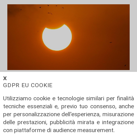
Prevenzione
𝗫
GDPR EU COOKIE
Il 12 agosto eclissi di sole,
l'appello: "Non guardatela senza
Utilizziamo cookie e tecnologie similari per finalità
protezioni"
tecniche essenziali e, previo tuo consenso, anche
06/08/2026
per personalizzazione dell'esperienza, misurazione
di F.S.
delle prestazioni, pubblicità mirata e integrazione
con piattaforme di audience measurement.