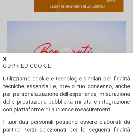
𝗫
GDPR EU COOKIE
Utilizziamo cookie e tecnologie similari per finalità
tecniche essenziali e, previo tuo consenso, anche
per personalizzazione dell'esperienza, misurazione
L'esperimento
delle prestazioni, pubblicità mirata e integrazione
Benvenuti in Liguria - Alla scoperta
con piattaforme di audience measurement.
del savonese...in bus
17/06/2026
I tuoi dati personali possono essere elaborati da
di Redazione
partner terzi selezionati per le seguenti finalità