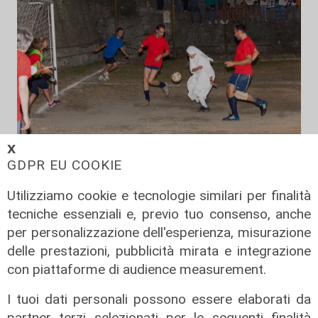
𝗫
GDPR EU COOKIE
Il derby
Utilizziamo cookie e tecnologie similari per finalità
Mignanego: il 28 agosto la partita
tecniche essenziali e, previo tuo consenso, anche
dell'estate, preti e suore contro
per personalizzazione dell'esperienza, misurazione
sindaci e parlamentari
delle prestazioni, pubblicità mirata e integrazione
con piattaforme di audience measurement.
08/08/2026
di Redazione
I tuoi dati personali possono essere elaborati da
partner terzi selezionati per le seguenti finalità