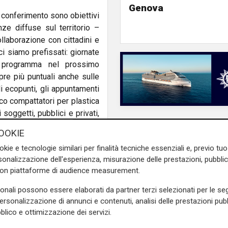
Genova
tto conferimento sono obiettivi
e diffuse sul territorio –
laborazione con cittadini e
ci siamo prefissati: giornate
n programma nel prossimo
re più puntuali anche sulle
li ecopunti, gli appuntamenti
eco compattatori per plastica
 soggetti, pubblici e privati,
dei nostri caruggi".
OOKIE
inati a nuova vita all’interno
okie e tecnologie similari per finalità tecniche essenziali e, previo t
l’ambito del progetto europeo
onalizzazione dell'esperienza, misurazione delle prestazioni, pubblic
e quello di palazzo Ducale
con piattaforme di audience measurement.
zione della cittadinanza e
sonali possono essere elaborati da partner terzi selezionati per le seg
 racconto delle attività dei
personalizzazione di annunci e contenuti, analisi delle prestazioni pubbl
blico e ottimizzazione dei servizi.
rà possibile scoprire come