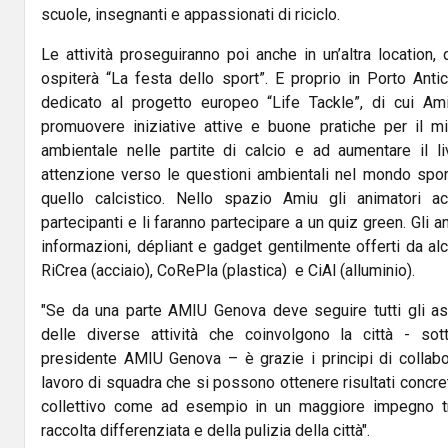
scuole, insegnanti e appassionati di riciclo.
Le attività proseguiranno poi anche in un’altra location,
ospiterà “La festa dello sport”. E proprio in Porto Ant
dedicato al progetto europeo “Life Tackle”, di cui Am
promuovere iniziative attive e buone pratiche per il m
ambientale nelle partite di calcio e ad aumentare il l
attenzione verso le questioni ambientali nel mondo sport
quello calcistico. Nello spazio Amiu gli animatori ac
partecipanti e li faranno partecipare a un quiz green. Gli a
informazioni, dépliant e gadget gentilmente offerti da alc
RiCrea (acciaio), CoRePla (plastica) e CiAl (alluminio).
"Se da una parte AMIU Genova deve seguire tutti gli as
delle diverse attività che coinvolgono la città - sott
presidente AMIU Genova – è grazie i principi di collabor
lavoro di squadra che si possono ottenere risultati concre
collettivo come ad esempio in un maggiore impegno tra
raccolta differenziata e della pulizia della città".