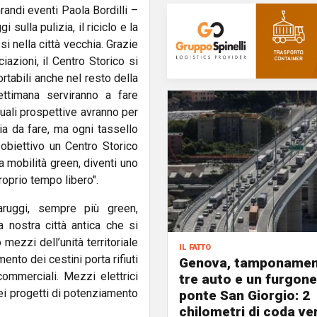
andi eventi Paola Bordilli –
 sulla pulizia, il riciclo e la
i nella città vecchia. Grazie
azioni, il Centro Storico si
rtabili anche nel resto della
ettimana serviranno a fare
quali prospettive avranno per
ia da fare, ma ogni tassello
obiettivo un Centro Storico
la mobilità green, diventi uno
proprio tempo libero".
aruggi, sempre più green,
a nostra città antica che si
mezzi dell’unità territoriale
il fatto
nto dei cestini porta rifiuti
Genova, tamponamen
 commerciali. Mezzi elettrici
tre auto e un furgone
nei progetti di potenziamento
ponte San Giorgio: 2
chilometri di coda ve