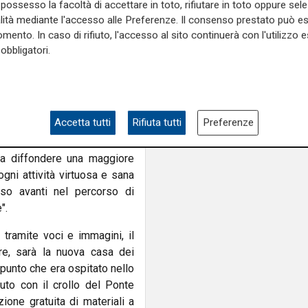
possesso la facoltà di accettare in toto, rifiutare in toto oppure sele
 di arredo con materiali
alità mediante l'accesso alle Preferenze. Il consenso prestato può 
egli ombrelli rotti dal vento.
mento. In caso di rifiuto, l'accesso al sito continuerà con l'utilizzo e
o del Piano integrato Caruggi
obbligatori.
orio con una nuova macchina
 Municipio Centro Est Andrea
Accetta tutti
Rifiuta tutti
Preferenze
abita e ci lavora ogni giorno.
ateriali trasformandoli da
rà a diffondere una maggiore
ogni attività virtuosa e sana
so avanti nel percorso di
".
 tramite voci e immagini, il
e, sarà la nuova casa dei
 punto che era ospitato nello
uto con il crollo del Ponte
zione gratuita di materiali a