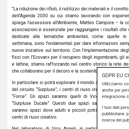
"La riduzione dei rifiuti, il riutilizzo dei materiali e il core
dell’Agenda 2030 su cui stiamo lavorando con esperienz
spiega l’assessore all’Ambiente, Matteo Campora – la col
associazioni è essenziale per raggiungere i risultati che 
dedicate alle tematiche ambientali, come quelle i
settimana, sono fondamentali per dare informazioni semp
nuove iniziative sul territorio. Con l’implementazione deg
fissi con l’Ecovan+ per il recupero degli ingombranti, gli 
e lattine, stiamo rafforzando nel centro storico la rete dei
che collaborano per il decoro e la sostenibilità ambientale 
GDPR EU C
In particolare si potrà esplorare il mondo dei materiali dest
Utilizziamo co
del circuito “Surpluse”, i centri di riuso creativo nati nel
anche per pers
“Force”. Gli spazi saranno quelli di Vico Angeli 21r 
integrazione 
“Surpluse Ducale”. Questi due spazi saranno a disposi
I tuoi dati per
saranno spazi dove adulti e piccoli potranno ascoltare il
pubblicitarie: 
centri di riuso creativo.
ricerca del pub
Nel laboratorio di Vico Angeli, in particolar modo, sa