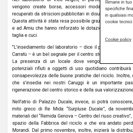
Rimane in tuo 
vengono create borse, accessori moda e complementi
specifiche fin
recuperati da striscioni pubblicitari in disuso e dalla tela d
in qualsiasi mo
Questa attività è stata resa possibile grazie all’intervent
cookie tecnici 
e ad Amiu che hanno rinforzato le dotazioni del laborat
taglia e cuci.
Cookie policy
"L’insediamento del laboratorio – dice il presidente del
Carratù – è un bel segnale per il centro storico, per chi ci 
La presenza di un locale dove vengono riutilizzati m
potenziali rifiuti a oggetti di uso quotidiano contribui
consapevolezza delle buone pratiche del riciclo. Inoltre, 
che s’insedia nei nostri Caruggi è un importante pas
rigenerazione del centro storico e della sua valorizzazione
Nell’atrio di Palazzo Ducale, invece, si potrà conoscere,
mito greco di Re Mida: “Surpluse Ducale”, da novembr
materiali del “Remida Genova – Centro del riuso creativo”,
spazio della Fabbrica del riciclo e che era andato perd
Morandi. Dal primo novembre, inoltre, inizierà la distribu