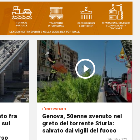
l'intervento
to fra
Genova, 50enne svenuto nel
 sul
greto del torrente Sturla:
salvato dai vigili del fuoco
rso
09/08/2022