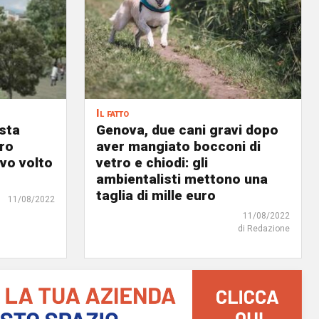
Il fatto
osta
Genova, due cani gravi dopo
ro
aver mangiato bocconi di
ovo volto
vetro e chiodi: gli
ambientalisti mettono una
taglia di mille euro
11/08/2022
11/08/2022
di Redazione