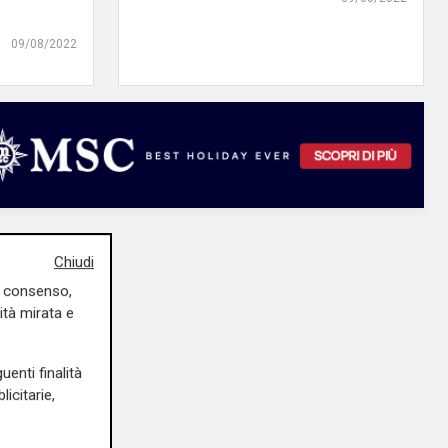
09/08/2022
Chiudi
uo consenso,
ità mirata e
uenti finalità
icitarie,