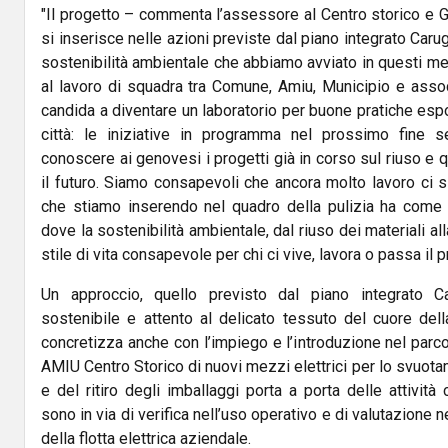
"Il progetto – commenta l’assessore al Centro storico e Gr
si inserisce nelle azioni previste dal piano integrato Caruggi
sostenibilità ambientale che abbiamo avviato in questi mes
al lavoro di squadra tra Comune, Amiu, Municipio e associ
candida a diventare un laboratorio per buone pratiche espo
città: le iniziative in programma nel prossimo fine s
conoscere ai genovesi i progetti già in corso sul riuso e 
il futuro. Siamo consapevoli che ancora molto lavoro ci s
che stiamo inserendo nel quadro della pulizia ha come 
dove la sostenibilità ambientale, dal riuso dei materiali al
stile di vita consapevole per chi ci vive, lavora o passa il 
Un approccio, quello previsto dal piano integrato C
sostenibile e attento al delicato tessuto del cuore dell
concretizza anche con l’impiego e l’introduzione nel parco 
AMIU Centro Storico di nuovi mezzi elettrici per lo svuotame
e del ritiro degli imballaggi porta a porta delle attività
sono in via di verifica nell’uso operativo e di valutazione 
della flotta elettrica aziendale.