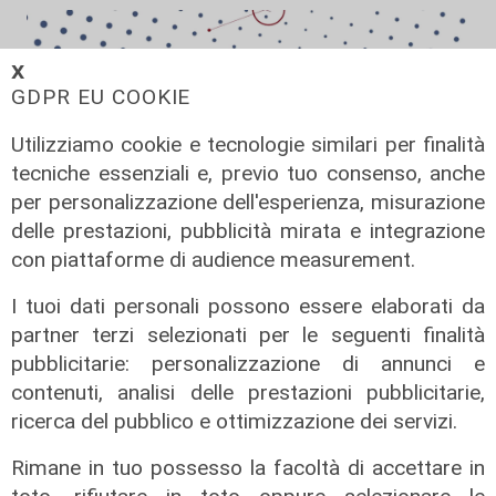
𝗫
GDPR EU COOKIE
Utilizziamo cookie e tecnologie similari per finalità
tecniche essenziali e, previo tuo consenso, anche
per personalizzazione dell'esperienza, misurazione
delle prestazioni, pubblicità mirata e integrazione
con piattaforme di audience measurement.
We are Genoa, puntata del
I tuoi dati personali possono essere elaborati da
06/07/2026
partner terzi selezionati per le seguenti finalità
07/07/2026
pubblicitarie: personalizzazione di annunci e
di Redazione
contenuti, analisi delle prestazioni pubblicitarie,
ricerca del pubblico e ottimizzazione dei servizi.
Rimane in tuo possesso la facoltà di accettare in