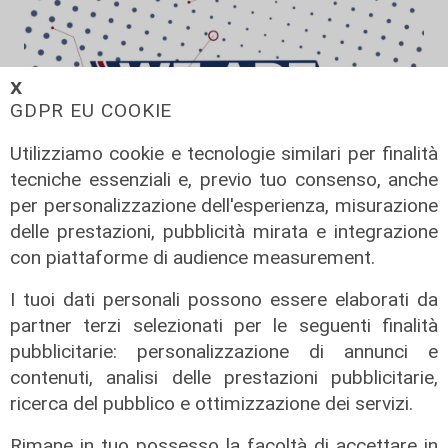
𝗫
GDPR EU COOKIE
Utilizziamo cookie e tecnologie similari per finalità
tecniche essenziali e, previo tuo consenso, anche
per personalizzazione dell'esperienza, misurazione
We are Genoa, puntata del
delle prestazioni, pubblicità mirata e integrazione
06/07/2026
con piattaforme di audience measurement.
07/07/2026
I tuoi dati personali possono essere elaborati da
di Redazione
partner terzi selezionati per le seguenti finalità
pubblicitarie: personalizzazione di annunci e
contenuti, analisi delle prestazioni pubblicitarie,
ricerca del pubblico e ottimizzazione dei servizi.
Rimane in tuo possesso la facoltà di accettare in