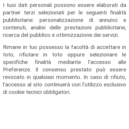
I tuoi dati personali possono essere elaborati da
partner terzi selezionati per le seguenti finalità
pubblicitarie: personalizzazione di annunci e
contenuti, analisi delle prestazioni pubblicitarie,
ricerca del pubblico e ottimizzazione dei servizi.
Le temperature
Rimane in tuo possesso la facoltà di accettare in
toto, rifiutare in toto oppure selezionare le
Genova, caldo torrido: bollino rosso
specifiche finalità mediante l'accesso alle
anche lunedì
Preferenze. Il consenso prestato può essere
08/08/2026
revocato in qualsiasi momento. In caso di rifiuto,
di c.b.
l'accesso al sito continuerà con l'utilizzo esclusivo
di cookie tecnici obbligatori.