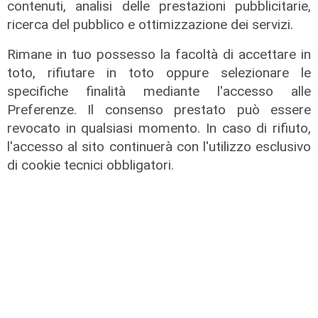
contenuti, analisi delle prestazioni pubblicitarie,
ricerca del pubblico e ottimizzazione dei servizi.
Rimane in tuo possesso la facoltà di accettare in
toto, rifiutare in toto oppure selezionare le
specifiche finalità mediante l'accesso alle
Preferenze. Il consenso prestato può essere
revocato in qualsiasi momento. In caso di rifiuto,
l'accesso al sito continuerà con l'utilizzo esclusivo
di cookie tecnici obbligatori.
Lo scenario
Energia, consumi in calo ma la
transizione italiana rallenta:
petrolio giù del 4%, elettricità ai
massimi da dieci anni
31/07/2026
di R.S.