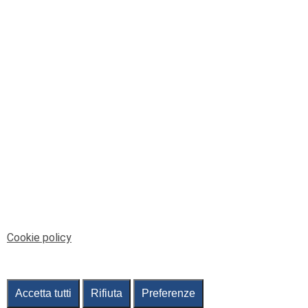
© Telenord Srl
P.IVA e CF: 00945590107 - ISC. REA - GE: 229501
Sede Legale: Via XX Settembre 41/3, 16121 GENOVA
PEC: contabilita@pec.telenord.it
Capitale sociale: 343.598,42 euro i.v.
Tutti i diritti riservati, vietata la copia anche parziale
dei contenuti
pubtelenord@telenord.it
Tel. 010 55 32 701
Informativa della privacy
|
Gestisci consenso
Cookie policy
Accetta tutti
Rifiuta
Preferenze