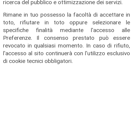
ricerca del pubblico e ottimizzazione dei servizi.
Rimane in tuo possesso la facoltà di accettare in
toto, rifiutare in toto oppure selezionare le
specifiche finalità mediante l'accesso alle
Preferenze. Il consenso prestato può essere
Novità
revocato in qualsiasi momento. In caso di rifiuto,
Dimissioni in 24 ore dopo intervento
l'accesso al sito continuerà con l'utilizzo esclusivo
ad anca e ginocchia, via libera
di cookie tecnici obbligatori.
all'ospedale San Martino
05/08/2026
di r.c.