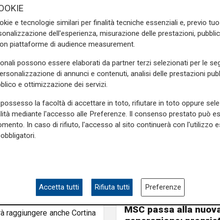
 viaggi notturni è in crescita
OOKIE
asseggeri vanno incontro alle
okie e tecnologie similari per finalità tecniche essenziali e, previo t
o, inoltre, è sostenuto dal
onalizzazione dell'esperienza, misurazione delle prestazioni, pubblic
ondi del PNRR, sta rinnovando
con piattaforme di audience measurement.
entreranno in servizio entro il
i Trenitalia.
sonali possono essere elaborati da partner terzi selezionati per le seg
personalizzazione di annunci e contenuti, analisi delle prestazioni pubbl
o di viaggiare in Italia e in
blico e ottimizzazione dei servizi.
e nel nostro Paese c’è San
 in Intercity notte partendo
possesso la facoltà di accettare in toto, rifiutare in toto oppure sele
alità mediante l'accesso alle Preferenze. Il consenso prestato può 
emente verso Lecce, Reggio
mento. In caso di rifiuto, l'accesso al sito continuerà con l'utilizzo e
Milano.
obbligatori.
austriache OBB, è possibile
nna e Monaco di Baviera. Vi
, con fermate intermedie a
 con fermate intermedie a
Accetta tutti
Rifiuta tutti
Preferenze
il passaggio
MSC passa alla nuov
trà raggiungere anche Cortina