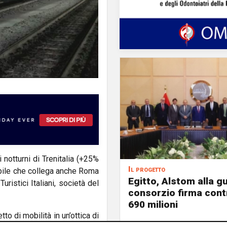
 notturni di Trenitalia (+25%
Il progetto
bile che collega anche Roma
Egitto, Alstom alla gu
ristici Italiani, società del
consorzio firma contr
690 milioni
to di mobilità in un’ottica di