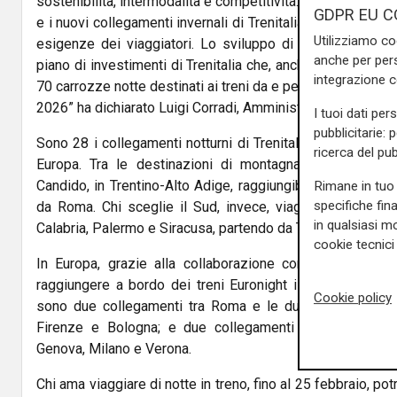
sostenibilità, intermodalità e competitività. La domanda dei
GDPR EU C
e i nuovi collegamenti invernali di Trenitalia e del Polo P
Utilizziamo co
esigenze dei viaggiatori. Lo sviluppo di questo segment
anche per pers
piano di investimenti di Trenitalia che, anche grazie ai f
integrazione 
70 carrozze notte destinati ai treni da e per la Sicilia, che 
2026” ha dichiarato Luigi Corradi, Amministratore Delegato d
I tuoi dati per
pubblicitarie: 
Sono 28 i collegamenti notturni di Trenitalia che consenton
ricerca del pub
Europa. Tra le destinazioni di montagna più richiest
Candido, in Trentino-Alto Adige, raggiungibile nei weekend
Rimane in tuo 
specifiche fin
da Roma. Chi sceglie il Sud, invece, viaggia prevalent
in qualsiasi mo
Calabria, Palermo e Siracusa, partendo da Torino, Roma e 
cookie tecnici 
In Europa, grazie alla collaborazione con le ferrovie 
raggiungere a bordo dei treni Euronight il centro di Vie
Cookie policy
sono due collegamenti tra Roma e le due città europee
Firenze e Bologna; e due collegamenti da La Spezia,
Genova, Milano e Verona.
Chi ama viaggiare di notte in treno, fino al 25 febbraio, po