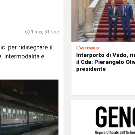
1 min, 51 sec
ci per ridisegnare il
L'assemblea
Interporto di Vado, r
à, intermodalità e
il Cda: Pierangelo Oliv
presidente