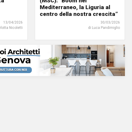
tà
(MSC): “Boom nel
Mediterraneo, la Liguria al
centro della nostra crescita”
13/04/2026
30/03/2026
rlotta Nicoletti
di Luca Pandimiglio