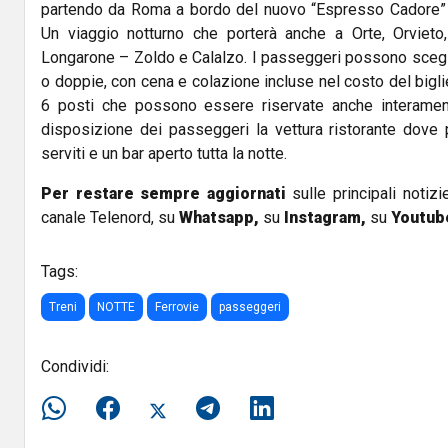
partendo da Roma a bordo del nuovo “Espresso Cadore” di 
Un viaggio notturno che porterà anche a Orte, Orvieto,
Longarone – Zoldo e Calalzo. I passeggeri possono scegli
o doppie, con cena e colazione incluse nel costo del bigli
6 posti che possono essere riservate anche interamen
disposizione dei passeggeri la vettura ristorante dov
serviti e un bar aperto tutta la notte.
Per restare sempre aggiornati
sulle principali notizi
canale Telenord, su
Whatsapp,
su
Instagram
,
su
Youtub
Tags:
Treni
NOTTE
Ferrovie
passeggeri
Condividi: