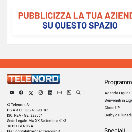
Programm
Agenda Liguria
Benvenuti in Lig
© Telenord Srl
Close UP
P.IVA e CF: 00945590107
Derby del lunedì
ISC. REA - GE: 229501
Sede Legale: Via XX Settembre 41/3
16121 GENOVA
Speciali
PEC:
contabilita@pec.telenord.it