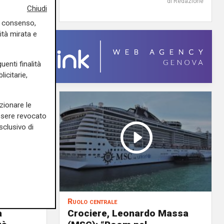
di Redazione
di Redazione
Chiudi
uo consenso,
ità mirata e
uenti finalità
icitarie,
zionare le
essere revocato
sclusivo di
Ruolo centrale
a
Crociere, Leonardo Massa