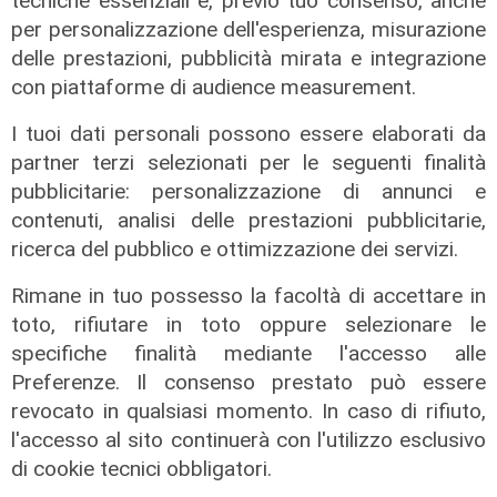
tecniche essenziali e, previo tuo consenso, anche
per personalizzazione dell'esperienza, misurazione
delle prestazioni, pubblicità mirata e integrazione
con piattaforme di audience measurement.
I tuoi dati personali possono essere elaborati da
partner terzi selezionati per le seguenti finalità
pubblicitarie: personalizzazione di annunci e
contenuti, analisi delle prestazioni pubblicitarie,
ricerca del pubblico e ottimizzazione dei servizi.
Rimane in tuo possesso la facoltà di accettare in
toto, rifiutare in toto oppure selezionare le
Transport del 10/07/2026
specifiche finalità mediante l'accesso alle
10/07/2026
Preferenze. Il consenso prestato può essere
di Redazione
revocato in qualsiasi momento. In caso di rifiuto,
l'accesso al sito continuerà con l'utilizzo esclusivo
di cookie tecnici obbligatori.