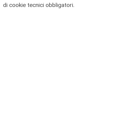
di cookie tecnici obbligatori.
Transport del 10/07/2026
10/07/2026
di Redazione