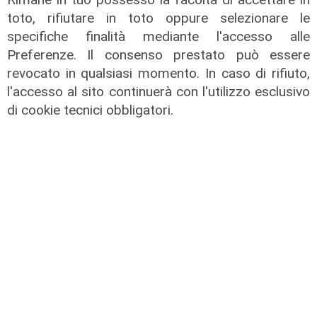
stadi candidati c'è anche il 'Ferraris'
toto, rifiutare in toto oppure selezionare le
di Genova
specifiche finalità mediante l'accesso alle
04/08/2026
Preferenze. Il consenso prestato può essere
di Redazione Sport
revocato in qualsiasi momento. In caso di rifiuto,
l'accesso al sito continuerà con l'utilizzo esclusivo
di cookie tecnici obbligatori.