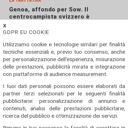
La trattativa
Genoa, affondo per Sow. Il
centrocampista svizzero è
vicinissimo
𝗫
GDPR EU COOKIE
04/08/2026
di Claudio Baffico
Utilizziamo cookie e tecnologie similari per finalità
tecniche essenziali e, previo tuo consenso, anche
per personalizzazione dell'esperienza, misurazione
delle prestazioni, pubblicità mirata e integrazione
con piattaforme di audience measurement.
I tuoi dati personali possono essere elaborati da
partner terzi selezionati per le seguenti finalità
pubblicitarie: personalizzazione di annunci e
contenuti, analisi delle prestazioni pubblicitarie,
Verso gli Europei
ricerca del pubblico e ottimizzazione dei servizi.
Euro 2032, ora è ufficiale: fra i 16
Rimane in tuo possesso la facoltà di accettare in