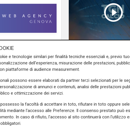
e sulla Liguria seguiteci sul
OOKIE
TGN Calcio pranzo, e
e
e su
Facebook
.
del 05/08/2026
okie e tecnologie similari per finalità tecniche essenziali e, previo t
onalizzazione dell'esperienza, misurazione delle prestazioni, pubblic
con piattaforme di audience measurement.
sonali possono essere elaborati da partner terzi selezionati per le seg
personalizzazione di annunci e contenuti, analisi delle prestazioni pubbl
blico e ottimizzazione dei servizi.
possesso la facoltà di accettare in toto, rifiutare in toto oppure sele
alità mediante l'accesso alle Preferenze. Il consenso prestato può 
mento. In caso di rifiuto, l'accesso al sito continuerà con l'utilizzo e
obbligatori.