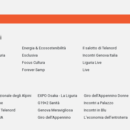
i
Energia & Ecosostenibilità
Il salotto di Telenord
uria
Esclusiva
Incontri Genova Italia
Focus Cultura
Liguria Live
Forever Samp
Live
ionale degli Alpini
EXPO Osaka - La Liguria
Giro dell'Appennino Donne
he
G19+2 Sanità
Incontri a Palazzo
Telenord
Genova Meravigliosa
Incontri in Blu
IA
Giro dell'Appennino
L'economia dell'entroterra