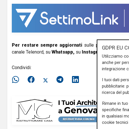
Per restare sempre aggiornati
sulle principali notizi
GDPR EU C
canale Telenord, su
Whatsapp,
su
Instagram
,
su
Youtub
Utilizziamo co
anche per pers
Condividi:
integrazione 
I tuoi dati per
pubblicitarie: 
ricerca del pub
Rimane in tuo 
specifiche fin
in qualsiasi mo
cookie tecnici 