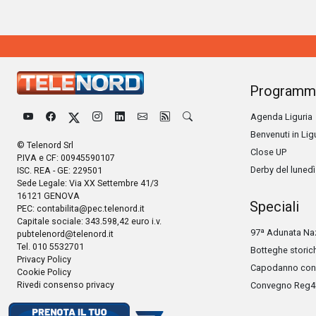
Programm
Agenda Liguria
Benvenuti in Lig
© Telenord Srl
Close UP
P.IVA e CF: 00945590107
Derby del lunedì
ISC. REA - GE: 229501
Sede Legale: Via XX Settembre 41/3
16121 GENOVA
Speciali
PEC:
contabilita@pec.telenord.it
Capitale sociale: 343.598,42 euro i.v.
97ª Adunata Naz
pubtelenord@telenord.it
Tel. 010 5532701
Botteghe storic
Privacy Policy
Capodanno con 
Cookie Policy
Rivedi consenso privacy
Convegno Reg4