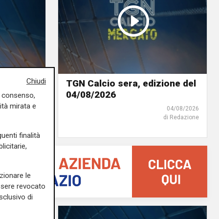
Chiudi
dizione
TGN Calcio sera, edizione del
04/08/2026
uo consenso,
ità mirata e
05/08/2026
04/08/2026
di Redazione
di Redazione
uenti finalità
icitarie,
zionare le
essere revocato
sclusivo di