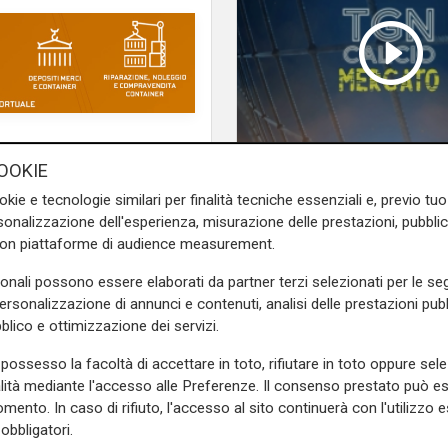
e sulla Liguria seguiteci sul
OOKIE
TGN Calcio sera, ediz
e
e su
Facebook
.
okie e tecnologie similari per finalità tecniche essenziali e, previo t
06/08/2026
onalizzazione dell'esperienza, misurazione delle prestazioni, pubblic
con piattaforme di audience measurement.
sonali possono essere elaborati da partner terzi selezionati per le seg
personalizzazione di annunci e contenuti, analisi delle prestazioni pubbl
blico e ottimizzazione dei servizi.
possesso la facoltà di accettare in toto, rifiutare in toto oppure sele
alità mediante l'accesso alle Preferenze. Il consenso prestato può 
mento. In caso di rifiuto, l'accesso al sito continuerà con l'utilizzo e
obbligatori.