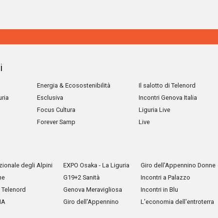
i
Energia & Ecosostenibilità
Il salotto di Telenord
uria
Esclusiva
Incontri Genova Italia
Focus Cultura
Liguria Live
Forever Samp
Live
ionale degli Alpini
EXPO Osaka - La Liguria
Giro dell'Appennino Donne
he
G19+2 Sanità
Incontri a Palazzo
Telenord
Genova Meravigliosa
Incontri in Blu
IA
Giro dell'Appennino
L'economia dell'entroterra