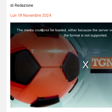
di Redazione
Lun 18 Novembre 2024
T
h
i
The media could not be loaded, either because the server o
s
i
the format is not supported.
s
a
m
o
d
a
l
w
i
n
d
o
w
.