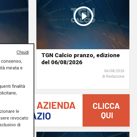
Chiudi
ione del
TGN Calcio pranzo, edizione
uo consenso,
del 06/08/2026
ità mirata e
06/08/2026
06/08/2026
di Redazione
di Redazione
uenti finalità
icitarie,
zionare le
essere revocato
sclusivo di