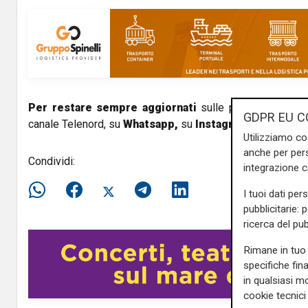
Per restare sempre aggiornati
sulle principali notizi
GDPR EU C
canale Telenord, su
Whatsapp,
su
Instagram
,
su
Youtub
Utilizziamo co
anche per pers
Condividi:
integrazione 
I tuoi dati per
pubblicitarie: 
ricerca del pub
Rimane in tuo 
specifiche fin
in qualsiasi mo
cookie tecnici 