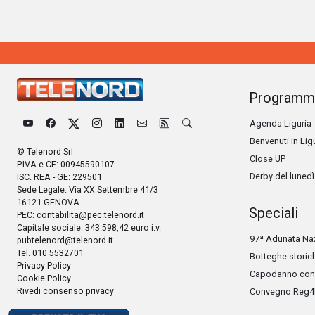
Programm
Agenda Liguria
Benvenuti in Lig
© Telenord Srl
Close UP
P.IVA e CF: 00945590107
Derby del lunedì
ISC. REA - GE: 229501
Sede Legale: Via XX Settembre 41/3
16121 GENOVA
Speciali
PEC:
contabilita@pec.telenord.it
Capitale sociale: 343.598,42 euro i.v.
97ª Adunata Naz
pubtelenord@telenord.it
Tel. 010 5532701
Botteghe storic
Privacy Policy
Capodanno con 
Cookie Policy
Rivedi consenso privacy
Convegno Reg4