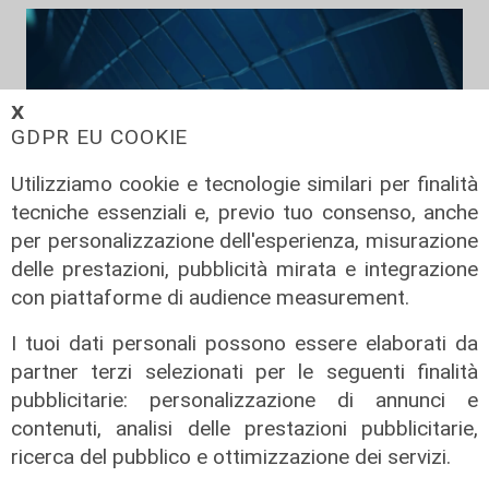
𝗫
GDPR EU COOKIE
Utilizziamo cookie e tecnologie similari per finalità
tecniche essenziali e, previo tuo consenso, anche
per personalizzazione dell'esperienza, misurazione
delle prestazioni, pubblicità mirata e integrazione
TGN Calcio pranzo, edizione del
con piattaforme di audience measurement.
06/08/2026
06/08/2026
I tuoi dati personali possono essere elaborati da
di Redazione
partner terzi selezionati per le seguenti finalità
pubblicitarie: personalizzazione di annunci e
contenuti, analisi delle prestazioni pubblicitarie,
ricerca del pubblico e ottimizzazione dei servizi.