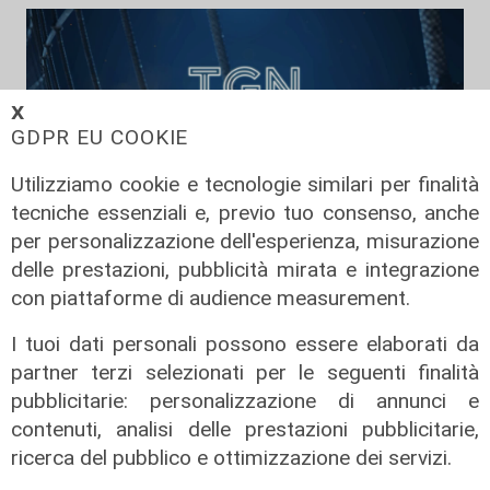
𝗫
GDPR EU COOKIE
Utilizziamo cookie e tecnologie similari per finalità
tecniche essenziali e, previo tuo consenso, anche
per personalizzazione dell'esperienza, misurazione
delle prestazioni, pubblicità mirata e integrazione
TGN Calcio sera, edizione del
con piattaforme di audience measurement.
06/08/2026
06/08/2026
I tuoi dati personali possono essere elaborati da
di Redazione
partner terzi selezionati per le seguenti finalità
pubblicitarie: personalizzazione di annunci e
contenuti, analisi delle prestazioni pubblicitarie,
ricerca del pubblico e ottimizzazione dei servizi.