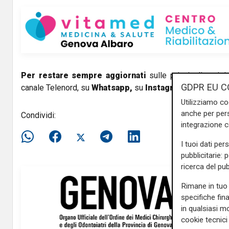
Per restare sempre aggiornati
sulle principali notizi
GDPR EU C
canale Telenord, su
Whatsapp,
su
Instagram
,
su
Youtub
Utilizziamo co
anche per pers
Condividi:
integrazione 
I tuoi dati per
pubblicitarie: 
ricerca del pub
Rimane in tuo 
specifiche fin
in qualsiasi mo
cookie tecnici 