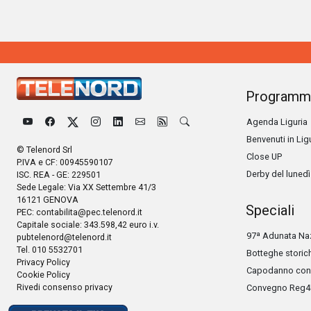
Programm
Agenda Liguria
Benvenuti in Lig
© Telenord Srl
Close UP
P.IVA e CF: 00945590107
Derby del lunedì
ISC. REA - GE: 229501
Sede Legale: Via XX Settembre 41/3
16121 GENOVA
Speciali
PEC:
contabilita@pec.telenord.it
Capitale sociale: 343.598,42 euro i.v.
97ª Adunata Naz
pubtelenord@telenord.it
Tel. 010 5532701
Botteghe storic
Privacy Policy
Capodanno con 
Cookie Policy
Rivedi consenso privacy
Convegno Reg4