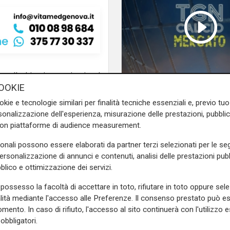
e sulla Liguria seguiteci sul
OOKIE
e
e su
Facebook
.
TGN Calcio sera, ediz
okie e tecnologie similari per finalità tecniche essenziali e, previo t
06/08/2026
onalizzazione dell'esperienza, misurazione delle prestazioni, pubblic
con piattaforme di audience measurement.
sonali possono essere elaborati da partner terzi selezionati per le seg
personalizzazione di annunci e contenuti, analisi delle prestazioni pubbl
blico e ottimizzazione dei servizi.
possesso la facoltà di accettare in toto, rifiutare in toto oppure sele
alità mediante l'accesso alle Preferenze. Il consenso prestato può 
mento. In caso di rifiuto, l'accesso al sito continuerà con l'utilizzo e
obbligatori.