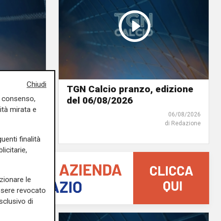
Chiudi
ione del
TGN Calcio pranzo, edizione
uo consenso,
del 06/08/2026
ità mirata e
06/08/2026
06/08/2026
di Redazione
di Redazione
uenti finalità
icitarie,
zionare le
essere revocato
sclusivo di