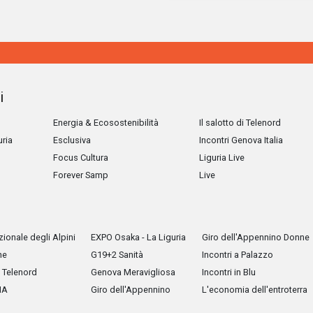
i
Energia & Ecosostenibilità
Il salotto di Telenord
uria
Esclusiva
Incontri Genova Italia
Focus Cultura
Liguria Live
Forever Samp
Live
ionale degli Alpini
EXPO Osaka - La Liguria
Giro dell'Appennino Donne
he
G19+2 Sanità
Incontri a Palazzo
Telenord
Genova Meravigliosa
Incontri in Blu
IA
Giro dell'Appennino
L'economia dell'entroterra