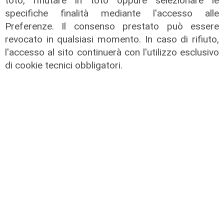
toto, rifiutare in toto oppure selezionare le
specifiche finalità mediante l'accesso alle
Preferenze. Il consenso prestato può essere
revocato in qualsiasi momento. In caso di rifiuto,
TGN Calcio pranzo, edizione del
l'accesso al sito continuerà con l'utilizzo esclusivo
03/08/2026
di cookie tecnici obbligatori.
03/08/2026
di Redazione
TGN Calcio sera, edizione del