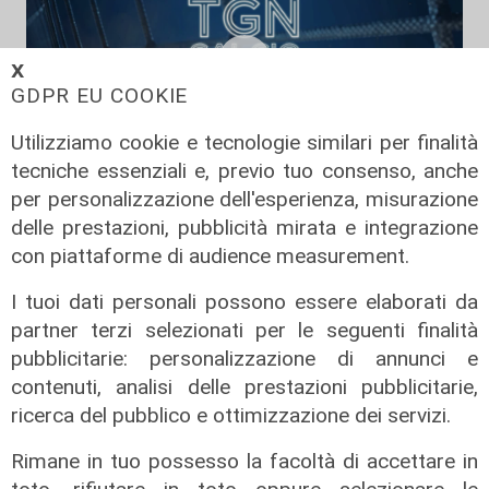
𝗫
GDPR EU COOKIE
Utilizziamo cookie e tecnologie similari per finalità
tecniche essenziali e, previo tuo consenso, anche
per personalizzazione dell'esperienza, misurazione
TGN Calcio sera, edizione del
delle prestazioni, pubblicità mirata e integrazione
03/08/2026
con piattaforme di audience measurement.
03/08/2026
di Redazione
I tuoi dati personali possono essere elaborati da
partner terzi selezionati per le seguenti finalità
pubblicitarie: personalizzazione di annunci e
contenuti, analisi delle prestazioni pubblicitarie,
ricerca del pubblico e ottimizzazione dei servizi.
Rimane in tuo possesso la facoltà di accettare in