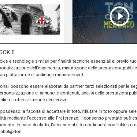
e sulla Liguria seguiteci sul
OOKIE
TGN Calcio sera, ediz
e
e su
Facebook
.
okie e tecnologie similari per finalità tecniche essenziali e, previo t
07/08/2026
onalizzazione dell'esperienza, misurazione delle prestazioni, pubblic
con piattaforme di audience measurement.
sonali possono essere elaborati da partner terzi selezionati per le seg
personalizzazione di annunci e contenuti, analisi delle prestazioni pubbl
blico e ottimizzazione dei servizi.
possesso la facoltà di accettare in toto, rifiutare in toto oppure sele
alità mediante l'accesso alle Preferenze. Il consenso prestato può 
mento. In caso di rifiuto, l'accesso al sito continuerà con l'utilizzo e
obbligatori.