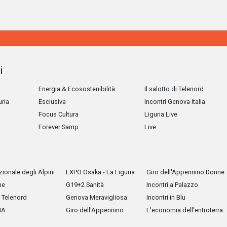
i
Energia & Ecosostenibilità
Il salotto di Telenord
uria
Esclusiva
Incontri Genova Italia
Focus Cultura
Liguria Live
Forever Samp
Live
ionale degli Alpini
EXPO Osaka - La Liguria
Giro dell'Appennino Donne
he
G19+2 Sanità
Incontri a Palazzo
Telenord
Genova Meravigliosa
Incontri in Blu
IA
Giro dell'Appennino
L'economia dell'entroterra