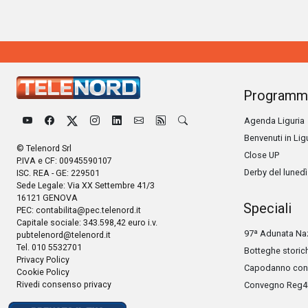
Programm
Agenda Liguria
Benvenuti in Lig
© Telenord Srl
Close UP
P.IVA e CF: 00945590107
Derby del lunedì
ISC. REA - GE: 229501
Sede Legale: Via XX Settembre 41/3
16121 GENOVA
Speciali
PEC:
contabilita@pec.telenord.it
Capitale sociale: 343.598,42 euro i.v.
97ª Adunata Naz
pubtelenord@telenord.it
Tel. 010 5532701
Botteghe storic
Privacy Policy
Capodanno con 
Cookie Policy
Rivedi consenso privacy
Convegno Reg4