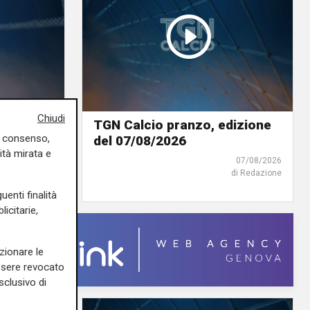
Chiudi
ione del
TGN Calcio pranzo, edizione
uo consenso,
del 07/08/2026
ità mirata e
07/08/2026
07/08/2026
di Redazione
di Redazione
uenti finalità
icitarie,
zionare le
essere revocato
sclusivo di