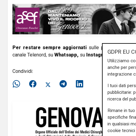
Per restare sempre aggiornati
sulle principali notizi
GDPR EU C
canale Telenord, su
Whatsapp,
su
Instagram
,
su
Youtub
Utilizziamo co
anche per pers
Condividi:
integrazione 
I tuoi dati per
pubblicitarie: 
ricerca del pub
Rimane in tuo 
specifiche fin
in qualsiasi mo
cookie tecnici 