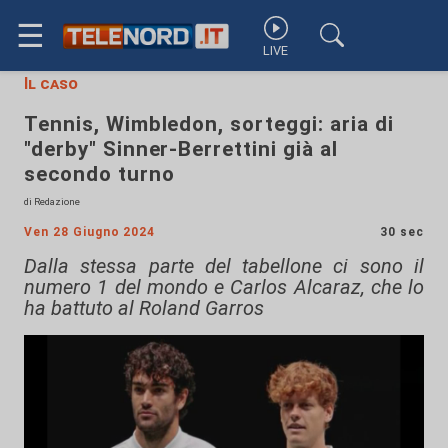
☰
LIVE
Il caso
Tennis, Wimbledon, sorteggi: aria di
"derby" Sinner-Berrettini già al
secondo turno
di Redazione
Ven 28 Giugno 2024
30 sec
Dalla stessa parte del tabellone ci sono il
numero 1 del mondo e Carlos Alcaraz, che lo
ha battuto al Roland Garros