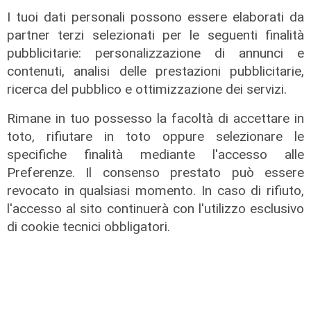
I tuoi dati personali possono essere elaborati da
partner terzi selezionati per le seguenti finalità
pubblicitarie: personalizzazione di annunci e
contenuti, analisi delle prestazioni pubblicitarie,
ricerca del pubblico e ottimizzazione dei servizi.
Rimane in tuo possesso la facoltà di accettare in
toto, rifiutare in toto oppure selezionare le
La trattativa
specifiche finalità mediante l'accesso alle
Genoa, Vogliacco a un passo dalla
Preferenze. Il consenso prestato può essere
Cremonese
revocato in qualsiasi momento. In caso di rifiuto,
l'accesso al sito continuerà con l'utilizzo esclusivo
03/08/2026
di Claudio Baffico
di cookie tecnici obbligatori.