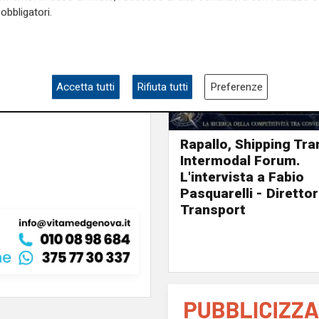
obbligatori.
e sulla Liguria seguiteci sul
Accetta tutti
Rifiuta tutti
Preferenze
e
e su
Facebook
.
Rapallo, Shipping Tra
Intermodal Forum.
L'intervista a Fabio
Pasquarelli - Diretto
Transport