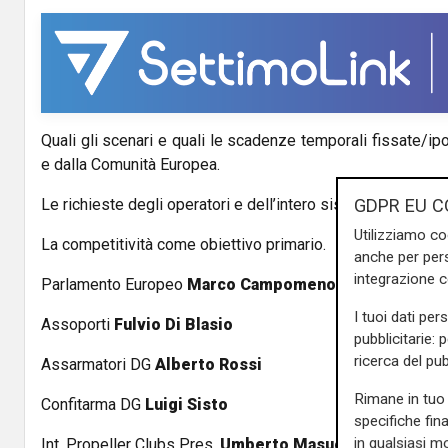
V
i
d
Quali gli scenari e quali le scadenze temporali fissate/ip
e
e dalla Comunità Europea.
o
GDPR EU C
Le richieste degli operatori e dell’intero sistema.
Utilizziamo co
La competitività come obiettivo primario.
anche per pers
integrazione 
Parlamento Europeo
Marco Campomenosi
I tuoi dati per
Assoporti
Fulvio Di Blasio
pubblicitarie: 
ricerca del pub
Assarmatori DG
Alberto Rossi
Rimane in tuo 
Confitarma DG
Luigi Sisto
specifiche fin
in qualsiasi mo
Int. Propeller Clubs Pres.
Umberto Masucci