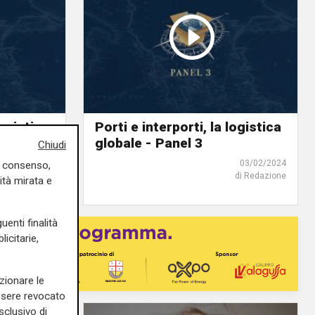
logistica
Porti e interporti, la logistica
globale - Panel 3
Chiudi
03/02/2024
03/02/2024
uo consenso,
di Redazione
di Redazione
ità mirata e
uenti finalità
icitarie,
zionare le
essere revocato
sclusivo di