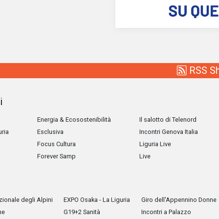
RSS Shi
i
Energia & Ecosostenibilità
Il salotto di Telenord
uria
Esclusiva
Incontri Genova Italia
Focus Cultura
Liguria Live
Forever Samp
Live
ionale degli Alpini
EXPO Osaka - La Liguria
Giro dell'Appennino Donne
he
G19+2 Sanità
Incontri a Palazzo