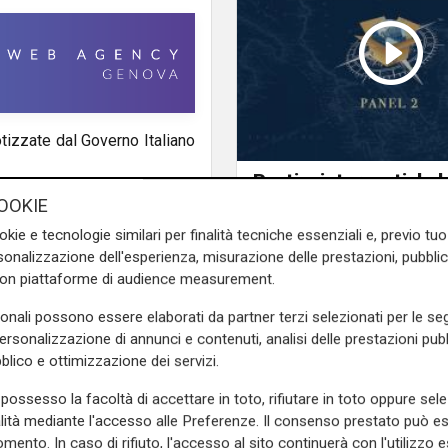
otizzate dal Governo Italiano
Porti e interporti, la 
globale - Panel 2
OOKIE
okie e tecnologie similari per finalità tecniche essenziali e, previo t
onalizzazione dell'esperienza, misurazione delle prestazioni, pubblic
con piattaforme di audience measurement.
sonali possono essere elaborati da partner terzi selezionati per le seg
personalizzazione di annunci e contenuti, analisi delle prestazioni pubbl
blico e ottimizzazione dei servizi.
possesso la facoltà di accettare in toto, rifiutare in toto oppure sele
alità mediante l'accesso alle Preferenze. Il consenso prestato può 
mento. In caso di rifiuto, l'accesso al sito continuerà con l'utilizzo e