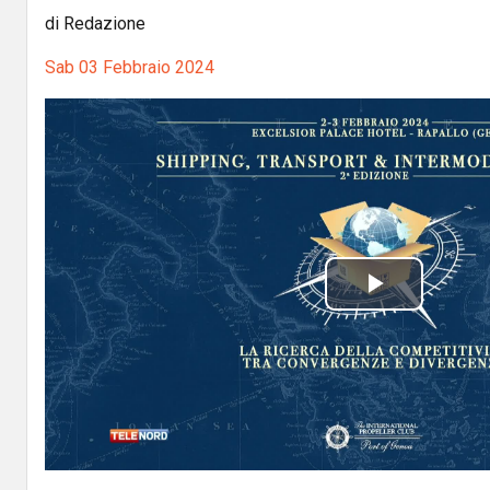
di Redazione
Sab 03 Febbraio 2024
P
l
a
y