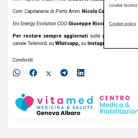
cookie tecnici 
Com. Capitanerie di Porto Amm.
Nicola Carlone
Eni Energy Evolution COO
Giuseppe Ricci
Cookie policy
Per restare sempre aggiornati
sulle principali notizi
canale Telenord, su
Whatsapp,
su
Instagram
,
su
Youtub
Condividi: