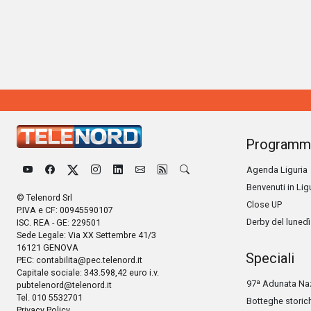
Programm
Agenda Liguria
Benvenuti in Lig
© Telenord Srl
Close UP
P.IVA e CF: 00945590107
Derby del lunedì
ISC. REA - GE: 229501
Sede Legale: Via XX Settembre 41/3
16121 GENOVA
Speciali
PEC:
contabilita@pec.telenord.it
Capitale sociale: 343.598,42 euro i.v.
97ª Adunata Naz
pubtelenord@telenord.it
Tel. 010 5532701
Botteghe storic
Privacy Policy