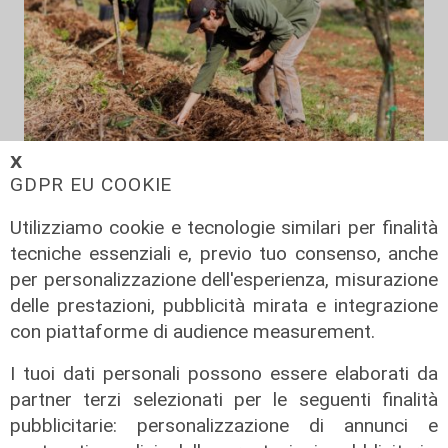
𝗫
Il finanziamento
GDPR EU COOKIE
Regione: incrementato di un milione
Utilizziamo cookie e tecnologie similari per finalità
il bando per l'innovazione
tecniche essenziali e, previo tuo consenso, anche
nell'agricoltura
per personalizzazione dell'esperienza, misurazione
04/08/2026
delle prestazioni, pubblicità mirata e integrazione
di Redazione
con piattaforme di audience measurement.
I tuoi dati personali possono essere elaborati da
partner terzi selezionati per le seguenti finalità
pubblicitarie: personalizzazione di annunci e