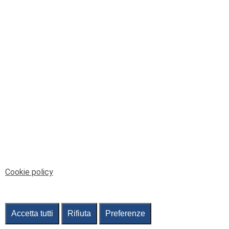
© Telenord Srl
P.IVA e CF: 00945590107 - ISC. REA - GE: 229501
Sede Legale: Via XX Settembre 41/3, 16121 GENOVA
PEC: contabilita@pec.telenord.it
Capitale sociale: 343.598,42 euro i.v.
Tutti i diritti riservati, vietata la copia anche parziale
dei contenuti
pubtelenord@telenord.it
Tel. 010 55 32 701
Informativa della privacy
|
Gestisci consenso
Cookie policy
Accetta tutti
Rifiuta
Preferenze