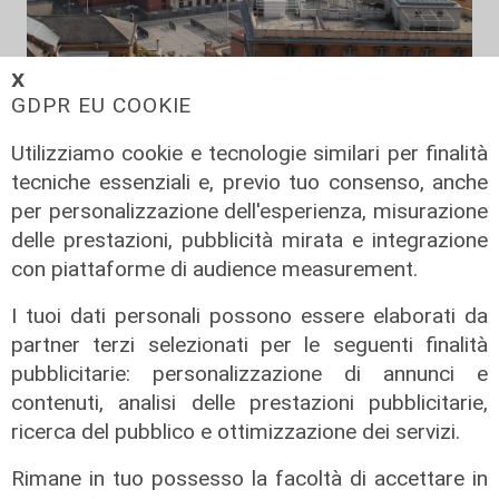
𝗫
Verso gli Europei
GDPR EU COOKIE
Euro 2032, ora è ufficiale: fra i 16
stadi candidati c'è anche il 'Ferraris'
Utilizziamo cookie e tecnologie similari per finalità
di Genova
tecniche essenziali e, previo tuo consenso, anche
per personalizzazione dell'esperienza, misurazione
04/08/2026
di Redazione Sport
delle prestazioni, pubblicità mirata e integrazione
con piattaforme di audience measurement.
I tuoi dati personali possono essere elaborati da
partner terzi selezionati per le seguenti finalità
pubblicitarie: personalizzazione di annunci e
contenuti, analisi delle prestazioni pubblicitarie,
ricerca del pubblico e ottimizzazione dei servizi.
Rimane in tuo possesso la facoltà di accettare in