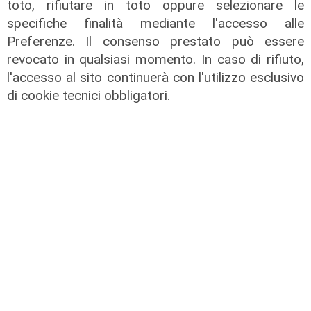
toto, rifiutare in toto oppure selezionare le
specifiche finalità mediante l'accesso alle
Preferenze. Il consenso prestato può essere
revocato in qualsiasi momento. In caso di rifiuto,
l'accesso al sito continuerà con l'utilizzo esclusivo
di cookie tecnici obbligatori.
La trattativa
Genoa, Vogliacco a un passo dalla
Cremonese
03/08/2026
di Claudio Baffico