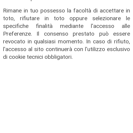
degrado e malavita. Tacchini
(Centro Est) a Telenord: "Disagio
Rimane in tuo possesso la facoltà di accettare in
sociale avanzato"
toto, rifiutare in toto oppure selezionare le
specifiche finalità mediante l'accesso alle
07/08/2026
Preferenze. Il consenso prestato può essere
revocato in qualsiasi momento. In caso di rifiuto,
l'accesso al sito continuerà con l'utilizzo esclusivo
di cookie tecnici obbligatori.
L'esclusiva
Vassallo (consigliere delega
Vallate) a Telenord: "Riapertura di
via Lepanto ottima notizia per