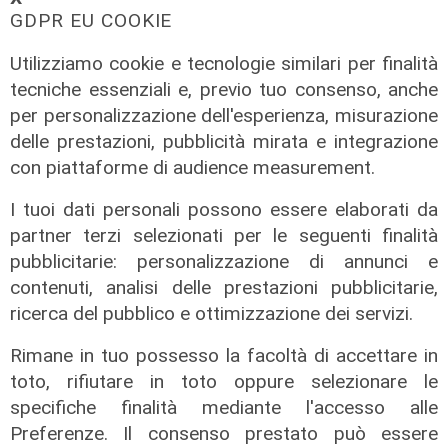
stadi candidati c'è anche il 'Ferraris'
GDPR EU COOKIE
di Genova
Utilizziamo cookie e tecnologie similari per finalità
04/08/2026
di Redazione Sport
tecniche essenziali e, previo tuo consenso, anche
per personalizzazione dell'esperienza, misurazione
delle prestazioni, pubblicità mirata e integrazione
con piattaforme di audience measurement.
I tuoi dati personali possono essere elaborati da
partner terzi selezionati per le seguenti finalità
pubblicitarie: personalizzazione di annunci e
contenuti, analisi delle prestazioni pubblicitarie,
ricerca del pubblico e ottimizzazione dei servizi.
Rimane in tuo possesso la facoltà di accettare in
toto, rifiutare in toto oppure selezionare le
specifiche finalità mediante l'accesso alle
Preferenze. Il consenso prestato può essere