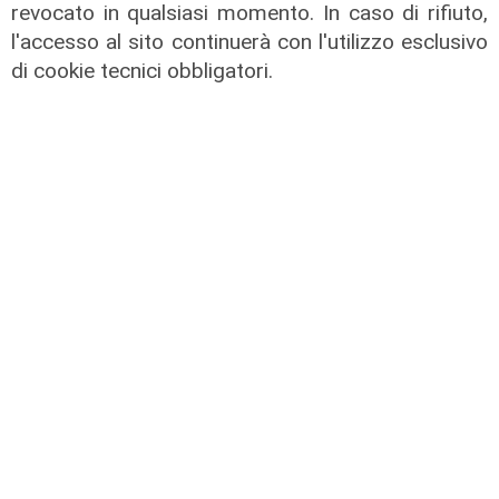
revocato in qualsiasi momento. In caso di rifiuto,
l'accesso al sito continuerà con l'utilizzo esclusivo
di cookie tecnici obbligatori.
La trattativa
Genoa, Vogliacco a un passo dalla
Cremonese
03/08/2026
di Claudio Baffico