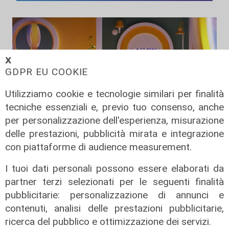
𝗫
GDPR EU COOKIE
Utilizziamo cookie e tecnologie similari per finalità
tecniche essenziali e, previo tuo consenso, anche
per personalizzazione dell'esperienza, misurazione
delle prestazioni, pubblicità mirata e integrazione
Il salotto di Telenord - Il Futurismo
con piattaforme di audience measurement.
a Palazzo della meridiana alla
poesia di Caproni
I tuoi dati personali possono essere elaborati da
partner terzi selezionati per le seguenti finalità
19/06/2026
di Redazione
pubblicitarie: personalizzazione di annunci e
contenuti, analisi delle prestazioni pubblicitarie,
ricerca del pubblico e ottimizzazione dei servizi.