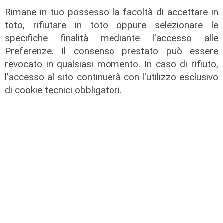
Sono una persona che approfondisce,
Rimane in tuo possesso la facoltà di accettare in
controlla, cerca di conoscere tutto. È un bene,
toto, rifiutare in toto oppure selezionare le
ma a volte irrigidisce. Voglio mantenere il
specifiche finalità mediante l'accesso alle
contatto con la città, anche per strada,
Preferenze. Il consenso prestato può essere
ascoltando critiche e proposte. I temi aperti
revocato in qualsiasi momento. In caso di rifiuto,
sono tanti. 100 giorni su 5 anni sono pochi, ma
l'accesso al sito continuerà con l'utilizzo esclusivo
ho la consapevolezza che nei prossimi 5 anni
di cookie tecnici obbligatori.
succederanno cose decisive per il futuro di
Genova. Sento la responsabilità, e credo che
chi non la sente, in un ruolo come questo,
debba fare un altro mestiere".