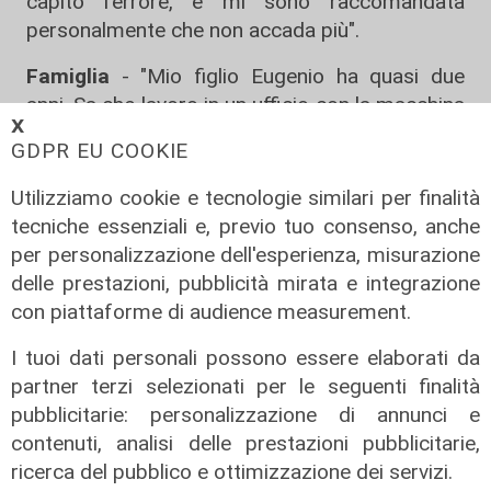
capito l’errore, e mi sono raccomandata
personalmente che non accada più".
Famiglia
- "Mio figlio Eugenio ha quasi due
anni. Sa che lavoro in un ufficio con la macchina
𝗫
del caffè! Quando vede le bandiere italiane
GDPR EU COOKIE
capisce che è “il posto della mamma”. Mio
marito, Fausto Brizzi, fa di tutto per essere
Utilizziamo cookie e tecnologie similari per finalità
presente, ma ora inizierà le riprese di un film
tecniche essenziali e, previo tuo consenso, anche
sull’intelligenza artificiale. Fausto è molto
per personalizzazione dell'esperienza, misurazione
presente con Eugenio, lo va a prendere all’asilo,
delle prestazioni, pubblicità mirata e integrazione
passano il pomeriggio insieme. Voglio
con piattaforme di audience measurement.
ringraziare la mia famiglia: mia madre, mia
I tuoi dati personali possono essere elaborati da
sorella, mia nonna. Tutti subiscono questa mia
partner terzi selezionati per le seguenti finalità
scelta, anche se l’abbiamo condivisa".
pubblicitarie: personalizzazione di annunci e
contenuti, analisi delle prestazioni pubblicitarie,
Bilancio dei primi cento giorni -
"Chi fa questo
ricerca del pubblico e ottimizzazione dei servizi.
mestiere non deve mai essere soddisfatto.