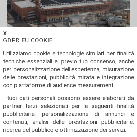
𝗫
GDPR EU COOKIE
Verso gli Europei
Euro 2032, ora è ufficiale: fra i 16
Utilizziamo cookie e tecnologie similari per finalità
stadi candidati c'è anche il 'Ferraris'
tecniche essenziali e, previo tuo consenso, anche
di Genova
per personalizzazione dell'esperienza, misurazione
04/08/2026
delle prestazioni, pubblicità mirata e integrazione
di Redazione Sport
con piattaforme di audience measurement.
I tuoi dati personali possono essere elaborati da
partner terzi selezionati per le seguenti finalità
pubblicitarie: personalizzazione di annunci e
contenuti, analisi delle prestazioni pubblicitarie,
ricerca del pubblico e ottimizzazione dei servizi.