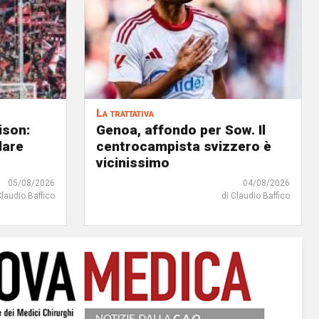
La trattativa
ison:
Genoa, affondo per Sow. Il
dare
centrocampista svizzero è
vicinissimo
05/08/2026
04/08/2026
Claudio Baffico
di Claudio Baffico