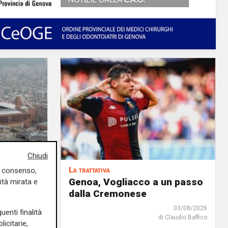
Chiudi
La trattativa
uo consenso,
iale: fra
Genoa, Vogliacco a un passo
ità mirata e
'è anche
dalla Cremonese
03/08/2026
uenti finalità
di Claudio Baffico
04/08/2026
icitarie,