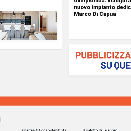
olimpionica: inaugurat
nuovo impianto dedic
Marco Di Capua
i
Energia & Ecosostenibilità
Il salotto di Telenord