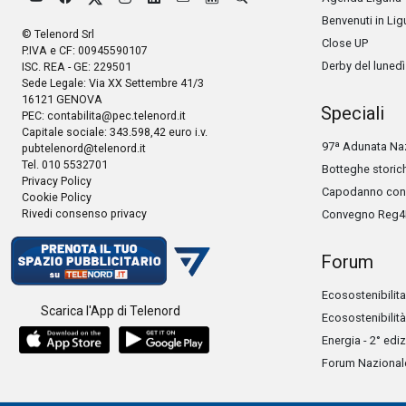
Benvenuti in Lig
© Telenord Srl
Close UP
P.IVA e CF: 00945590107
Derby del lunedì
ISC. REA - GE: 229501
Sede Legale: Via XX Settembre 41/3
16121 GENOVA
Speciali
PEC:
contabilita@pec.telenord.it
Capitale sociale: 343.598,42 euro i.v.
97ª Adunata Naz
pubtelenord@telenord.it
Tel. 010 5532701
Botteghe storic
Privacy Policy
Capodanno con 
Cookie Policy
Rivedi consenso privacy
Convegno Reg4
Forum
Ecosostenibilita
Scarica l'App di Telenord
Ecosostenibilità
Energia - 2° edi
Forum Nazionale 