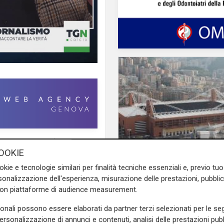
 carta stampata (Tuttosport e
OOKIE
"incursione" anche in radio
se 1937, ha raccontato la sua
Verso gli Europei
okie e tecnologie similari per finalità tecniche essenziali e, previo t
Euro 2032, ora è uffic
rare personaggi straordinari,
onalizzazione dell'esperienza, misurazione delle prestazioni, pubblic
i 16 stadi candidati c
con piattaforme di audience measurement.
Gigi Riva a Fulvio Bernardini,
il 'Ferraris' di Genova
"scontri
", come quello epico
sonali possono essere elaborati da partner terzi selezionati per le seg
personalizzazione di annunci e contenuti, analisi delle prestazioni pubbl