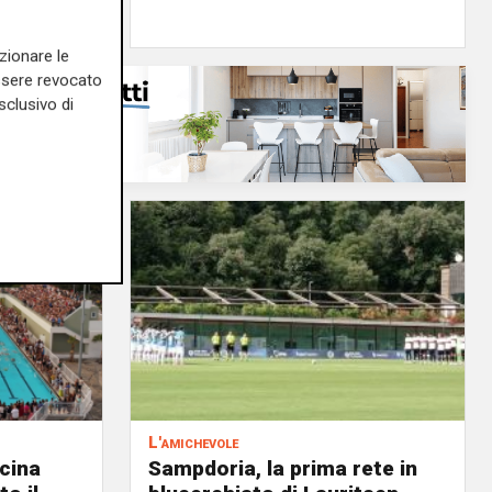
edazione Sport
zionare le
essere revocato
sclusivo di
L'amichevole
scina
Sampdoria, la prima rete in