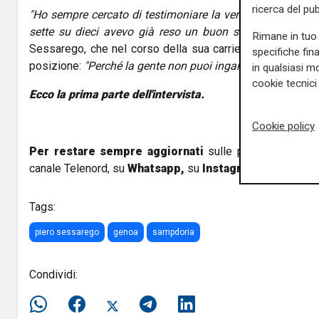
ricerca del pub
"Ho sempre cercato di testimoniare la verità dei fatti, 
sette su dieci avevo già reso un buon servizio ai miei le
Rimane in tuo 
Sessarego, che nel corso della sua carriera ha sempre av
specifiche fin
posizione:
"Perché la gente non puoi ingannarla. deve sap
in qualsiasi mo
cookie tecnici 
Ecco la prima parte dell'intervista.
Cookie policy
Per restare sempre aggiornati
sulle principali notizi
canale Telenord, su
Whatsapp,
su
Instagram
,
su
Youtub
Tags:
piero sessarego
genoa
sampdoria
Condividi: