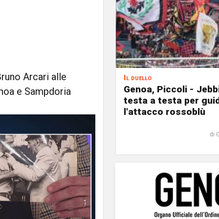
Bruno Arcari alle
Il duello
Genoa, Piccoli - Jebb
enoa e Sampdoria
testa a testa per gui
l'attacco rossoblù
di 