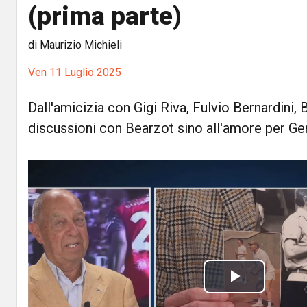
(prima parte)
di Maurizio Michieli
Ven 11 Luglio 2025
Dall'amicizia con Gigi Riva, Fulvio Bernardini, 
discussioni con Bearzot sino all'amore per G
P