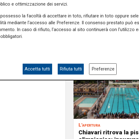
di R
blico e ottimizzazione dei servizi.
pensando che se ne azzeccavo
ttori o telespettatori",
dice
possesso la facoltà di accettare in toto, rifiutare in toto oppure sele
uto il coraggio di prendere
alità mediante l'accesso alle Preferenze. Il consenso prestato può 
ere come e cosa pensi".
mento. In caso di rifiuto, l'accesso al sito continuerà con l'utilizzo e
obbligatori.
e sulla Liguria seguiteci sul
Accetta tutti
Rifiuta tutti
Preferenze
e
e su
Facebook
.
L'apertura
Chiavari ritrova la pi