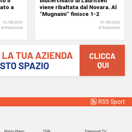
o il
blucerchiato di Lauritsen
ato a
viene ribaltata dal Novara. Al
“Mugnaini” finisce 1-2
01/08/2026
01/08/2026
di Redazione
di Redazione
RSS Sport
Primo Piano
TGN
Transport TV