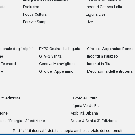
uria
Esclusiva
Incontri Genova Italia
Focus Cultura
Liguria Live
Forever Samp
Live
ionale degli Alpini
EXPO Osaka - La Liguria
Giro dell'Appennino Donne
he
G19+2 Sanità
Incontri a Palazzo
Telenord
Genova Meravigliosa
Incontri in Blu
IA
Giro dell'Appennino
L'economia dell'entroterra
 2° edizione
Lavoro e Futuro
Liguria Verde Blu
zione
Mobilità Urbana
sull’Energia - 3° edizione
Salute & Sanità 3° Edizione
Tutti i diritti riservati, vietata la copia anche parziale dei contenuti