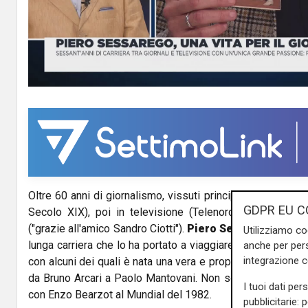
l
a
y
V
i
d
Oltre 60 anni di giornalismo, vissuti principalmente nella
e
GDPR EU C
Secolo XIX), poi in televisione (Telenord) con qualche 
o
("grazie all'amico Sandro Ciotti").
Piero Sessarego
, clas
Utilizziamo co
lunga carriera che lo ha portato a viaggiare molto e incont
anche per pers
integrazione 
con alcuni dei quali è nata una vera e propria amicizia: da 
da Bruno Arcari a Paolo Mantovani. Non sono mancati gli
I tuoi dati per
con Enzo Bearzot al Mundial del 1982.
pubblicitarie: 