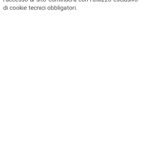
La trattativa
di cookie tecnici obbligatori.
Genoa, Vogliacco a un passo dalla
Cremonese
03/08/2026
di Claudio Baffico
L'apertura
Chiavari ritrova la piscina
olimpionica: inaugurato il nuovo