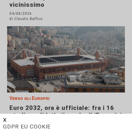
vicinissimo
04/08/2026
di Claudio Baffico
Verso gli Europei
Euro 2032, ora è ufficiale: fra i 16
stadi candidati c'è anche il 'Ferraris'
𝗫
di Genova
GDPR EU COOKIE
04/08/2026