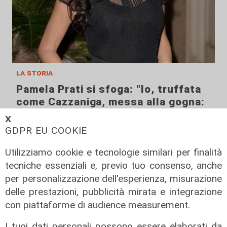
la storia
Pamela Prati si sfoga: "Io, truffata
come Cazzaniga, messa alla gogna:
ho pensato al suicidio"
𝗫
GDPR EU COOKIE
12/12/2021
Utilizziamo cookie e tecnologie similari per finalità
tecniche essenziali e, previo tuo consenso, anche
per personalizzazione dell'esperienza, misurazione
delle prestazioni, pubblicità mirata e integrazione
con piattaforme di audience measurement.
I tuoi dati personali possono essere elaborati da