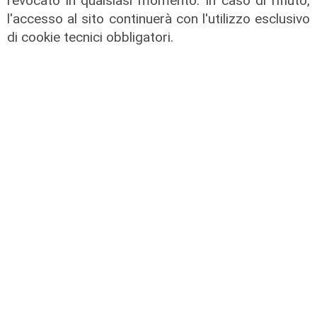
revocato in qualsiasi momento. In caso di rifiuto,
l'accesso al sito continuerà con l'utilizzo esclusivo
di cookie tecnici obbligatori.
Rinnovo
"Non siamo solo organizzatori di
eventi": i CIV di Genova chiedono
più spazio nelle scelte per la città
06/08/2026
di F.S.