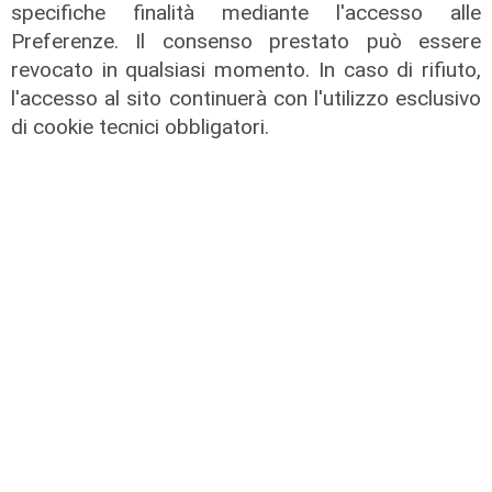
specifiche finalità mediante l'accesso alle
Preferenze. Il consenso prestato può essere
Liguria Live pomeriggio -
revocato in qualsiasi momento. In caso di rifiuto,
03/08/2026
l'accesso al sito continuerà con l'utilizzo esclusivo
di cookie tecnici obbligatori.
03/08/2026
di Redazione
Liguria Live pomeriggio -
31/07/2026