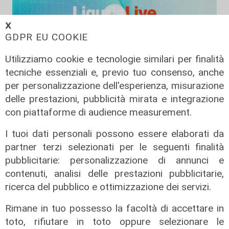
𝗫
GDPR EU COOKIE
Utilizziamo cookie e tecnologie similari per finalità
tecniche essenziali e, previo tuo consenso, anche
Liguria Live pomeriggio -
per personalizzazione dell'esperienza, misurazione
04/08/2026
delle prestazioni, pubblicità mirata e integrazione
con piattaforme di audience measurement.
04/08/2026
di Redazione
I tuoi dati personali possono essere elaborati da
partner terzi selezionati per le seguenti finalità
pubblicitarie: personalizzazione di annunci e
contenuti, analisi delle prestazioni pubblicitarie,
ricerca del pubblico e ottimizzazione dei servizi.
Rimane in tuo possesso la facoltà di accettare in
toto, rifiutare in toto oppure selezionare le