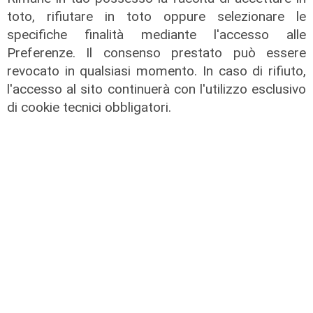
toto, rifiutare in toto oppure selezionare le
specifiche finalità mediante l'accesso alle
Preferenze. Il consenso prestato può essere
revocato in qualsiasi momento. In caso di rifiuto,
Liguria Live pomeriggio -
l'accesso al sito continuerà con l'utilizzo esclusivo
03/08/2026
di cookie tecnici obbligatori.
03/08/2026
di Redazione