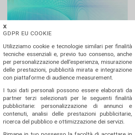
𝗫
GDPR EU COOKIE
Utilizziamo cookie e tecnologie similari per finalità
tecniche essenziali e, previo tuo consenso, anche
per personalizzazione dell'esperienza, misurazione
Liguria Live pomeriggio -
delle prestazioni, pubblicità mirata e integrazione
04/08/2026
con piattaforme di audience measurement.
04/08/2026
I tuoi dati personali possono essere elaborati da
di Redazione
partner terzi selezionati per le seguenti finalità
pubblicitarie: personalizzazione di annunci e
contenuti, analisi delle prestazioni pubblicitarie,
ricerca del pubblico e ottimizzazione dei servizi.
Rimane in tuo possesso la facoltà di accettare in