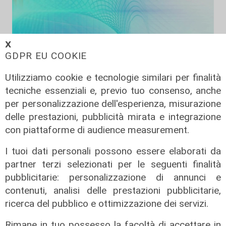
𝗫
GDPR EU COOKIE
Utilizziamo cookie e tecnologie similari per finalità
tecniche essenziali e, previo tuo consenso, anche
per personalizzazione dell'esperienza, misurazione
Liguria Live pomeriggio -
delle prestazioni, pubblicità mirata e integrazione
04/08/2026
con piattaforme di audience measurement.
04/08/2026
I tuoi dati personali possono essere elaborati da
di Redazione
partner terzi selezionati per le seguenti finalità
pubblicitarie: personalizzazione di annunci e
contenuti, analisi delle prestazioni pubblicitarie,
ricerca del pubblico e ottimizzazione dei servizi.
Rimane in tuo possesso la facoltà di accettare in