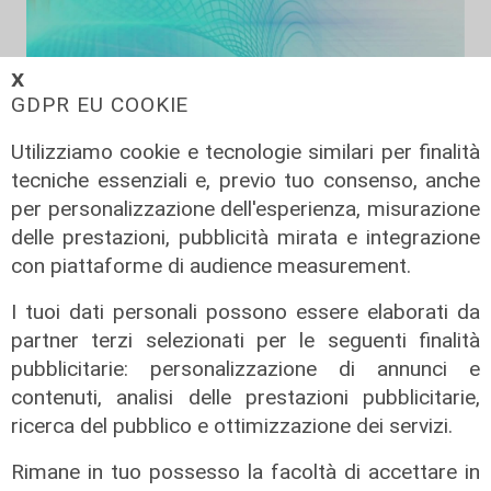
𝗫
GDPR EU COOKIE
Utilizziamo cookie e tecnologie similari per finalità
tecniche essenziali e, previo tuo consenso, anche
per personalizzazione dell'esperienza, misurazione
delle prestazioni, pubblicità mirata e integrazione
Liguria Live pomeriggio -
con piattaforme di audience measurement.
03/08/2026
I tuoi dati personali possono essere elaborati da
03/08/2026
di Redazione
partner terzi selezionati per le seguenti finalità
pubblicitarie: personalizzazione di annunci e
contenuti, analisi delle prestazioni pubblicitarie,
ricerca del pubblico e ottimizzazione dei servizi.
Rimane in tuo possesso la facoltà di accettare in