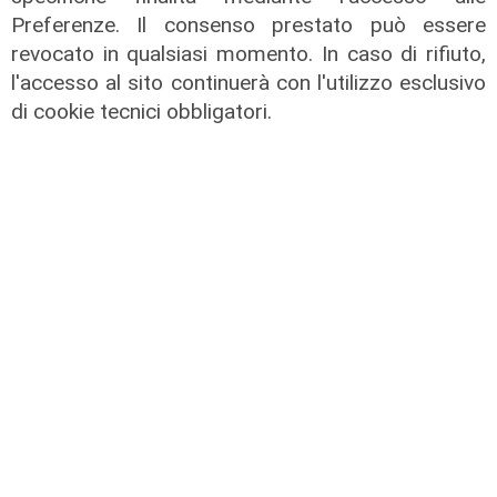
Preferenze. Il consenso prestato può essere
revocato in qualsiasi momento. In caso di rifiuto,
Liguria Live pomeriggio -
l'accesso al sito continuerà con l'utilizzo esclusivo
31/07/2026
di cookie tecnici obbligatori.
31/07/2026
di Redazione
Liguria Live mattino del 31/07/2026
31/07/2026