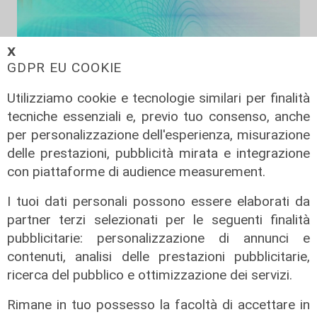
𝗫
GDPR EU COOKIE
Utilizziamo cookie e tecnologie similari per finalità
tecniche essenziali e, previo tuo consenso, anche
per personalizzazione dell'esperienza, misurazione
delle prestazioni, pubblicità mirata e integrazione
Liguria Live pomeriggio -
con piattaforme di audience measurement.
03/08/2026
I tuoi dati personali possono essere elaborati da
03/08/2026
di Redazione
partner terzi selezionati per le seguenti finalità
pubblicitarie: personalizzazione di annunci e
contenuti, analisi delle prestazioni pubblicitarie,
ricerca del pubblico e ottimizzazione dei servizi.
Rimane in tuo possesso la facoltà di accettare in