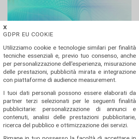
𝗫
GDPR EU COOKIE
Utilizziamo cookie e tecnologie similari per finalità
tecniche essenziali e, previo tuo consenso, anche
per personalizzazione dell'esperienza, misurazione
Liguria Live pomeriggio -
delle prestazioni, pubblicità mirata e integrazione
04/08/2026
con piattaforme di audience measurement.
04/08/2026
I tuoi dati personali possono essere elaborati da
di Redazione
partner terzi selezionati per le seguenti finalità
pubblicitarie: personalizzazione di annunci e
contenuti, analisi delle prestazioni pubblicitarie,
ricerca del pubblico e ottimizzazione dei servizi.
Rimane in tuo possesso la facoltà di accettare in