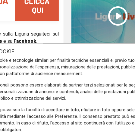
e sulla Liguria seguiteci sul
e
e su
Facebook
.
OOKIE
Liguria Live pomerigg
okie e tecnologie similari per finalità tecniche essenziali e, previo t
03/08/2026
onalizzazione dell'esperienza, misurazione delle prestazioni, pubblic
con piattaforme di audience measurement.
sonali possono essere elaborati da partner terzi selezionati per le seg
personalizzazione di annunci e contenuti, analisi delle prestazioni pubbl
blico e ottimizzazione dei servizi.
possesso la facoltà di accettare in toto, rifiutare in toto oppure sele
alità mediante l'accesso alle Preferenze. Il consenso prestato può 
mento. In caso di rifiuto, l'accesso al sito continuerà con l'utilizzo e
obbligatori.