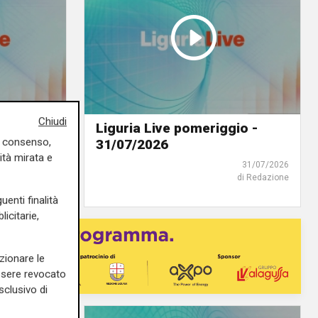
Chiudi
io -
Liguria Live pomeriggio -
uo consenso,
31/07/2026
ità mirata e
03/08/2026
31/07/2026
di Redazione
di Redazione
uenti finalità
icitarie,
zionare le
essere revocato
sclusivo di