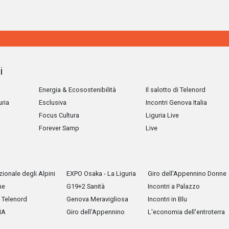
i
Energia & Ecosostenibilità
Il salotto di Telenord
uria
Esclusiva
Incontri Genova Italia
Focus Cultura
Liguria Live
Forever Samp
Live
ionale degli Alpini
EXPO Osaka - La Liguria
Giro dell'Appennino Donne
he
G19+2 Sanità
Incontri a Palazzo
Telenord
Genova Meravigliosa
Incontri in Blu
IA
Giro dell'Appennino
L'economia dell'entroterra