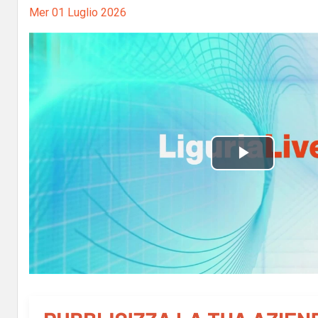
Mer 01 Luglio 2026
P
l
a
y
V