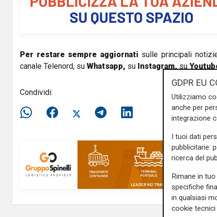
i
d
e
Per restare sempre aggiornati
sulle principali notizi
canale Telenord, su
Whatsapp,
su
Instagram
,
su
Youtub
o
GDPR EU C
Condividi:
Utilizziamo co
anche per pers
integrazione 
I tuoi dati per
pubblicitarie: 
ricerca del pub
Rimane in tuo 
specifiche fin
in qualsiasi mo
cookie tecnici 