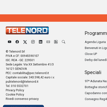
Programm
Agenda Liguria
Benvenuti in Lig
© Telenord Srl
Close UP
P.IVA e CF: 00945590107
Derby del lunedì
ISC. REA - GE: 229501
Sede Legale: Via XX Settembre 41/3
16121 GENOVA
Speciali
PEC:
contabilita@pec.telenord.it
Capitale sociale: 343.598,42 euro i.v.
97ª Adunata Naz
pubtelenord@telenord.it
Tel. 010 5532701
Botteghe storic
Privacy Policy
Capodanno con 
Cookie Policy
Rivedi consenso privacy
Convegno Reg4