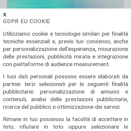
𝗫
GDPR EU COOKIE
Utilizziamo cookie e tecnologie similari per finalità
tecniche essenziali e, previo tuo consenso, anche
per personalizzazione dell'esperienza, misurazione
delle prestazioni, pubblicità mirata e integrazione
con piattaforme di audience measurement.
Liguria Live pomeriggio -
04/08/2026
I tuoi dati personali possono essere elaborati da
04/08/2026
partner terzi selezionati per le seguenti finalità
di Redazione
pubblicitarie: personalizzazione di annunci e
contenuti, analisi delle prestazioni pubblicitarie,
ricerca del pubblico e ottimizzazione dei servizi.
Rimane in tuo possesso la facoltà di accettare in
toto, rifiutare in toto oppure selezionare le