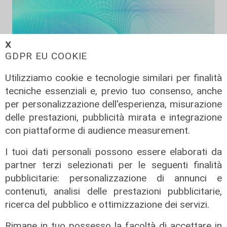
𝗫
GDPR EU COOKIE
Utilizziamo cookie e tecnologie similari per finalità
tecniche essenziali e, previo tuo consenso, anche
per personalizzazione dell'esperienza, misurazione
Liguria Live pomeriggio -
delle prestazioni, pubblicità mirata e integrazione
04/08/2026
con piattaforme di audience measurement.
04/08/2026
I tuoi dati personali possono essere elaborati da
di Redazione
partner terzi selezionati per le seguenti finalità
pubblicitarie: personalizzazione di annunci e
contenuti, analisi delle prestazioni pubblicitarie,
ricerca del pubblico e ottimizzazione dei servizi.
Rimane in tuo possesso la facoltà di accettare in