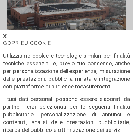
𝗫
GDPR EU COOKIE
Verso gli Europei
Utilizziamo cookie e tecnologie similari per finalità
Euro 2032, ora è ufficiale: fra i 16
stadi candidati c'è anche il 'Ferraris'
tecniche essenziali e, previo tuo consenso, anche
di Genova
per personalizzazione dell'esperienza, misurazione
delle prestazioni, pubblicità mirata e integrazione
04/08/2026
di Redazione Sport
con piattaforme di audience measurement.
I tuoi dati personali possono essere elaborati da
partner terzi selezionati per le seguenti finalità
pubblicitarie: personalizzazione di annunci e
contenuti, analisi delle prestazioni pubblicitarie,
ricerca del pubblico e ottimizzazione dei servizi.