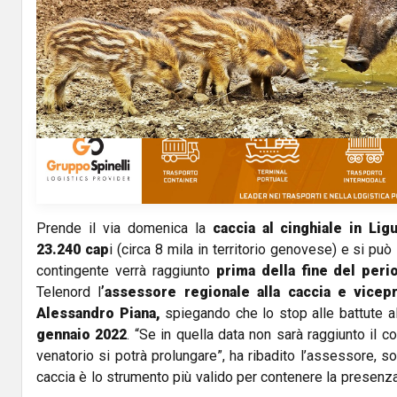
l
a
y
V
i
d
Prende il via domenica la
caccia al cinghiale in Ligu
23.240 cap
i (circa 8 mila in territorio genovese) e si può 
e
contingente verrà raggiunto
prima della fine del peri
Telenord l
’assessore regionale alla caccia e vicep
o
Alessandro Piana,
spiegando che lo stop alle battute al 
gennaio 2022
. “Se in quella data non sarà raggiunto il co
venatorio si potrà prolungare”, ha ribadito l’assessore, s
caccia è lo strumento più valido per contenere la presenza d