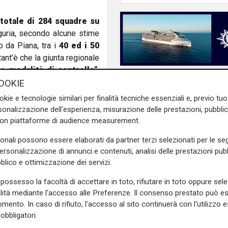
totale di 284 squadre su
iguria, secondo alcune stime
o da Piana, tra i
40 ed i 50
nt’è che la giunta regionale
 modalità di controllo”
,
attute di caccia.
OOKIE
okie e tecnologie similari per finalità tecniche essenziali e, previo t
appositamente selezionat
i,
onalizzazione dell'esperienza, misurazione delle prestazioni, pubblic
 con l’ausilio di gabbie e di
con piattaforme di audience measurement.
anno operare anche in
aree
sonali possono essere elaborati da partner terzi selezionati per le seg
personalizzazione di annunci e contenuti, analisi delle prestazioni pubbl
6.040
e cioè circa
ottomila
blico e ottimizzazione dei servizi.
ausa dei provvedimenti anti
possesso la facoltà di accettare in toto, rifiutare in toto oppure sele
tori da un Comune all’altro.
L'analisi
alità mediante l'accesso alle Preferenze. Il consenso prestato può 
ale del numero di cinghiali
Claudio Montaldo: "P
mento. In caso di rifiuto, l'accesso al sito continuerà con l'utilizzo e
nche nelle aree urbane”, ha
punti d'incontro e cris
obbligatori.
famiglia, ma si cerca 
i “ che con la loro azione di