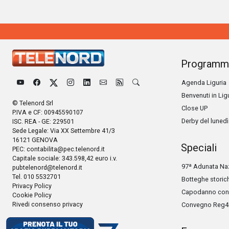
Programm
Agenda Liguria
Benvenuti in Lig
© Telenord Srl
Close UP
P.IVA e CF: 00945590107
Derby del lunedì
ISC. REA - GE: 229501
Sede Legale: Via XX Settembre 41/3
16121 GENOVA
Speciali
PEC:
contabilita@pec.telenord.it
Capitale sociale: 343.598,42 euro i.v.
97ª Adunata Naz
pubtelenord@telenord.it
Tel. 010 5532701
Botteghe storic
Privacy Policy
Capodanno con 
Cookie Policy
Rivedi consenso privacy
Convegno Reg4