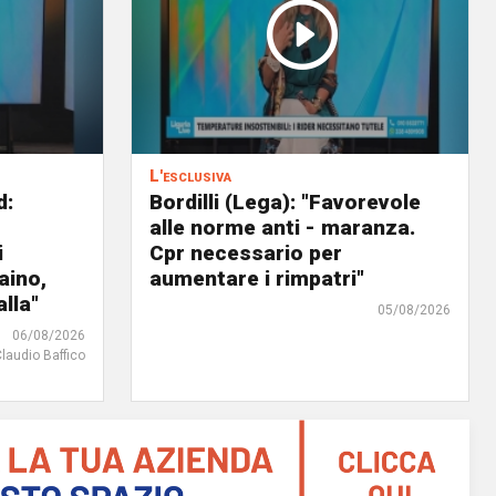
L'esclusiva
d:
Bordilli (Lega): "Favorevole
alle norme anti - maranza.
i
Cpr necessario per
aino,
aumentare i rimpatri"
lla"
05/08/2026
06/08/2026
Claudio Baffico