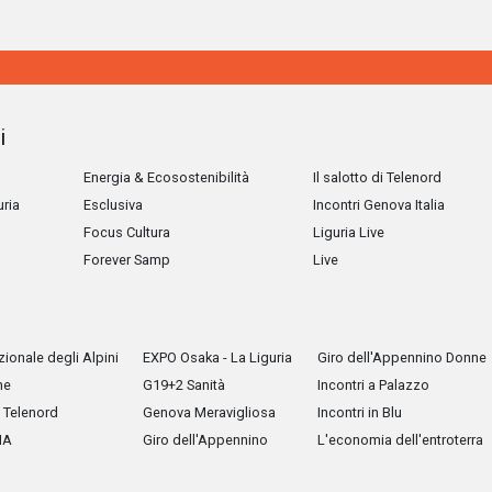
i
Energia & Ecosostenibilità
Il salotto di Telenord
uria
Esclusiva
Incontri Genova Italia
Focus Cultura
Liguria Live
Forever Samp
Live
ionale degli Alpini
EXPO Osaka - La Liguria
Giro dell'Appennino Donne
he
G19+2 Sanità
Incontri a Palazzo
Telenord
Genova Meravigliosa
Incontri in Blu
IA
Giro dell'Appennino
L'economia dell'entroterra