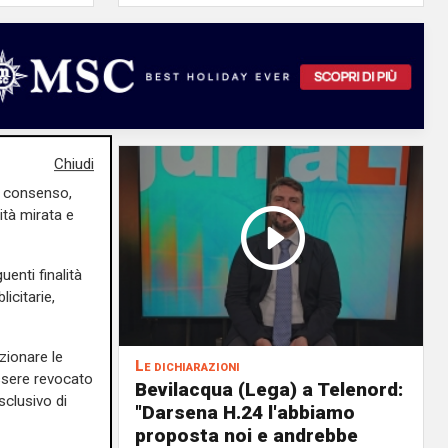
Chiudi
uo consenso,
ità mirata e
uenti finalità
icitarie,
zionare le
Le dichiarazioni
essere revocato
ochi
Bevilacqua (Lega) a Telenord:
sclusivo di
i della
"Darsena H.24 l'abbiamo
il
proposta noi e andrebbe