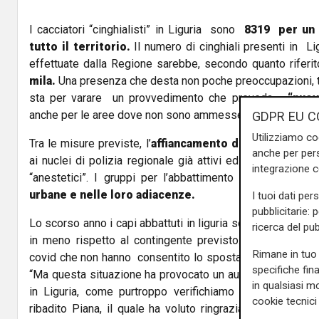
I cacciatori “cinghialisti” in Liguria sono
8319 per un 
tutto il territorio.
Il numero di cinghiali presenti in L
effettuate dalla Regione sarebbe, secondo quanto riferit
mila.
Una presenza che desta non poche preoccupazioni, ta
sta per varare un provvedimento che preveda
“nuove
anche per le aree dove non sono ammesse le tradizionali b
GDPR EU C
Utilizziamo co
Tra le misure previste, l’
affiancamento di cacciatori, 
anche per pers
ai nuclei di polizia regionale già attivi ed operanti anche
integrazione 
“anestetici”. I gruppi per l’abbattimento selettivo potr
urbane e nelle loro adiacenze.
I tuoi dati per
pubblicitarie: 
Lo scorso anno i capi abbattuti in liguria sono stati circa
1
ricerca del pub
in meno rispetto al contingente previsto. E questo a c
Rimane in tuo 
covid che non hanno consentito lo spostamento dei caccia
specifiche fin
“Ma questa situazione ha provocato un aumento esponenzi
in qualsiasi mo
in Liguria, come purtroppo verifichiamo ogni giorno, a
cookie tecnici 
ribadito Piana, il quale ha voluto ringraziare i cacciator