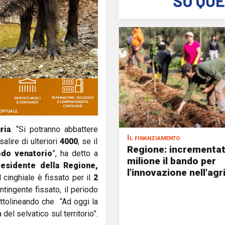
ria
. “Si potranno abbattere
Il finanziamento
salire di ulteriori
4000
, se il
Regione: incrementat
odo venatorio
”, ha detto a
milione il bando per
residente della Regione,
l'innovazione nell'agr
cinghiale è fissato per il
2
ntingente fissato, il periodo
ottolineando che “Ad oggi la
el selvatico sul territorio”.