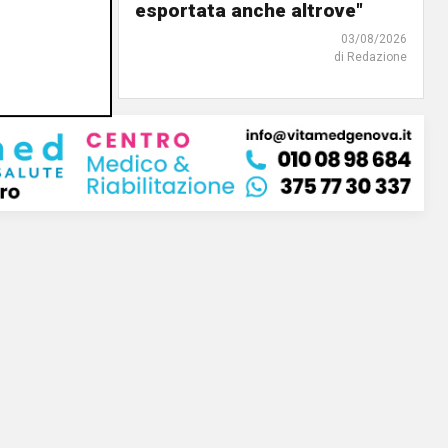
o"
esportata anche altrove"
03/08/2026
03/08/2026
di Redazione
di Redazione