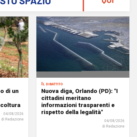
Il dibattito
o di un
Nuova diga, Orlando (PD): "I
cittadini meritano
icoltura
informazioni trasparenti e
rispetto della legalità"
04/08/2026
di Redazione
04/08/2026
di Redazione