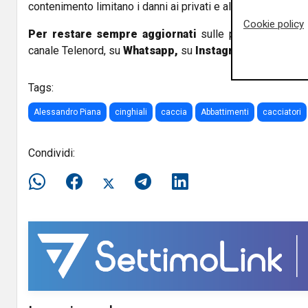
contenimento limitano i danni ai privati e all’agricoltura”.
Cookie policy
Per restare sempre aggiornati
sulle principali notizi
canale Telenord, su
Whatsapp,
su
Instagram
,
su
Youtub
Tags:
Alessandro Piana
cinghiali
caccia
Abbattimenti
cacciatori
Condividi: