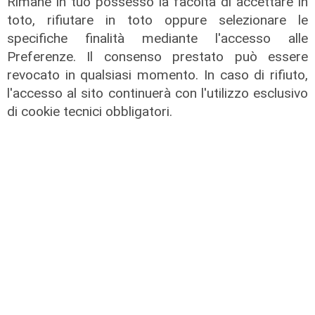
Rimane in tuo possesso la facoltà di accettare in
Incontri a Palazzo - Augusto
toto, rifiutare in toto oppure selezionare le
Minzolini
specifiche finalità mediante l'accesso alle
Preferenze. Il consenso prestato può essere
24/07/2026
di Redazione
revocato in qualsiasi momento. In caso di rifiuto,
l'accesso al sito continuerà con l'utilizzo esclusivo
di cookie tecnici obbligatori.
L'intervista
Vannacci a Telenord:
"Centrodestra? Alleanza possibile
solo alle nostre condizioni. Io