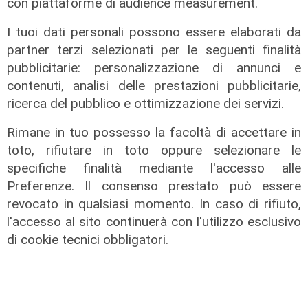
con piattaforme di audience measurement.
I tuoi dati personali possono essere elaborati da
partner terzi selezionati per le seguenti finalità
pubblicitarie: personalizzazione di annunci e
contenuti, analisi delle prestazioni pubblicitarie,
ricerca del pubblico e ottimizzazione dei servizi.
La paura
Rimane in tuo possesso la facoltà di accettare in
Genova, finta carabiniera arrestata
dopo tentata truffa ad anziana
toto, rifiutare in toto oppure selezionare le
specifiche finalità mediante l'accesso alle
08/08/2026
di Claudio Baffico
Preferenze. Il consenso prestato può essere
revocato in qualsiasi momento. In caso di rifiuto,
l'accesso al sito continuerà con l'utilizzo esclusivo
di cookie tecnici obbligatori.