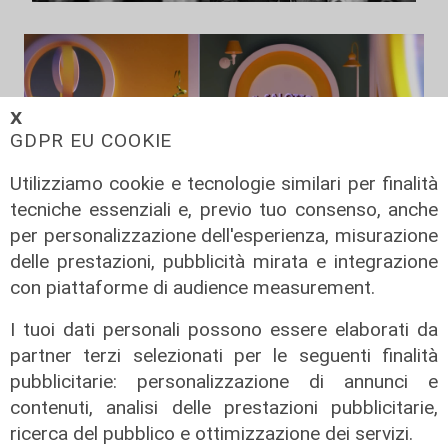
𝗫
GDPR EU COOKIE
Utilizziamo cookie e tecnologie similari per finalità
tecniche essenziali e, previo tuo consenso, anche
per personalizzazione dell'esperienza, misurazione
delle prestazioni, pubblicità mirata e integrazione
Il salotto di Telenord - Il Futurismo
con piattaforme di audience measurement.
a Palazzo della meridiana alla
poesia di Caproni
I tuoi dati personali possono essere elaborati da
partner terzi selezionati per le seguenti finalità
19/06/2026
di Redazione
pubblicitarie: personalizzazione di annunci e
contenuti, analisi delle prestazioni pubblicitarie,
ricerca del pubblico e ottimizzazione dei servizi.